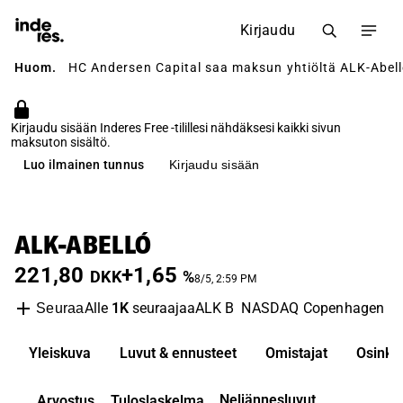
Kirjaudu
Huom.
HC Andersen Capital saa maksun yhtiöltä ALK-Abelló
Kirjaudu sisään Inderes Free -tilillesi nähdäksesi kaikki sivun
maksuton sisältö.
Luo ilmainen tunnus
Kirjaudu sisään
ALK-ABELLÓ
221,80
+1,65
DKK
%
8/5, 2:59 PM
Alle
1K
seuraajaa
ALK B
NASDAQ Copenhagen
B
Seuraa
Yleiskuva
Luvut & ennusteet
Omistajat
Osinko
Neljännesluvut
Arvostus
Tuloslaskelma