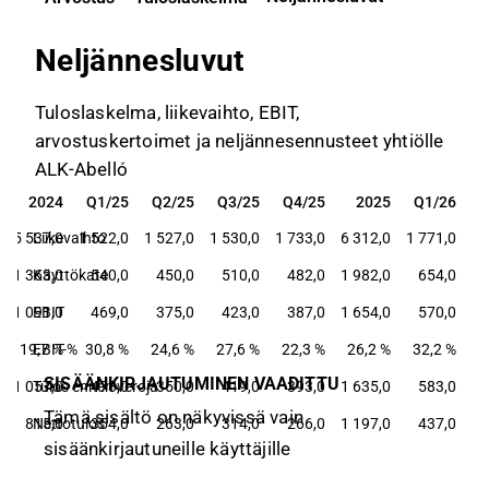
Neljännesluvut
Tuloslaskelma, liikevaihto, EBIT,
arvostuskertoimet ja neljännesennusteet yhtiölle
ALK-Abelló
2024
Q1/25
Q2/25
Q3/25
Q4/25
2025
Q1/26
2024
Q1/25
Q2/25
Q3/25
Q4/25
2025
Q1/26
5 537,0
Liikevaihto
1 522,0
1 527,0
1 530,0
1 733,0
6 312,0
1 771,0
1 363,0
Käyttökate
540,0
450,0
510,0
482,0
1 982,0
654,0
1 091,0
EBIT
469,0
375,0
423,0
387,0
1 654,0
570,0
19,7 %
EBIT-%
30,8 %
24,6 %
27,6 %
22,3 %
26,2 %
32,2 %
SISÄÄNKIRJAUTUMINEN VAADITTU
1 057,0
Tulos ennen veroja
473,0
350,0
419,0
393,0
1 635,0
583,0
Tämä sisältö on näkyvissä vain
815,0
Nettotulos
354,0
263,0
314,0
266,0
1 197,0
437,0
sisäänkirjautuneille käyttäjille