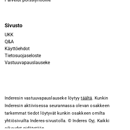
Sivusto
UKK
Q&A
Käyttöehdot
Tietosuojaseloste
Vastuuvapauslauseke
Inderesin vastuuvapauslauseke löytyy
täältä
. Kunkin
Inderesin aktiivisessa seurannassa olevan osakkeen
tarkemmat tiedot löytyvät kunkin osakkeen omilta
yhtiösivuilta Inderes-sivustolla.
© Inderes Oyj. Kaikki
oikeudet pidätetään.