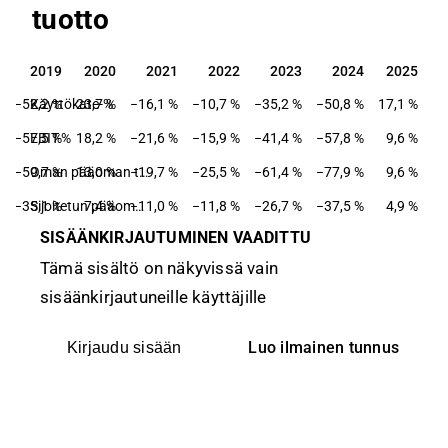
tuotto
2019
2020
2021
2022
2023
2024
2025
2019
2020
2021
2022
2023
2024
2025
−52,2 %
Käyttökate-%
23,7 %
−16,1 %
−10,7 %
−35,2 %
−50,8 %
17,1 %
−57,5 %
EBIT-%
18,2 %
−21,6 %
−15,9 %
−41,4 %
−57,8 %
9,6 %
−59,7 %
13,0 %
−19,7 %
Oman pääoman tuotto-%
−25,5 %
−61,4 %
−77,9 %
9,6 %
−35,1 %
7,4 %
−11,0 %
Sijoitetun pääoman tuotto-%
−11,8 %
−26,7 %
−37,5 %
4,9 %
SISÄÄNKIRJAUTUMINEN VAADITTU
Tämä sisältö on näkyvissä vain
sisäänkirjautuneille käyttäjille
Luo ilmainen tunnus
Kirjaudu sisään