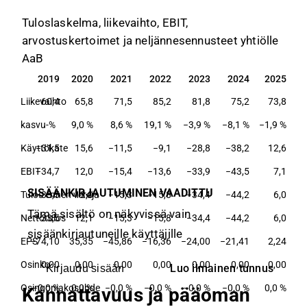
Tuloslaskelma, liikevaihto, EBIT,
arvostuskertoimet ja neljännesennusteet yhtiölle
AaB
2019
2020
2021
2022
2023
2024
2025
2019
2020
2021
2022
2023
2024
2025
Liikevaihto
60,4
65,8
71,5
85,2
81,8
75,2
73,8
kasvu-%
9,0 %
8,6 %
19,1 %
−3,9 %
−8,1 %
−1,9 %
Käyttökate
−31,5
15,6
−11,5
−9,1
−28,8
−38,2
12,6
EBIT
−34,7
12,0
−15,4
−13,6
−33,9
−43,5
7,1
SISÄÄNKIRJAUTUMINEN VAADITTU
Tulos ennen veroja
−33,5
12,0
−15,3
−15,8
−34,4
−44,2
6,0
Tämä sisältö on näkyvissä vain
Nettotulos
−33,5
12,1
−15,3
−15,8
−34,4
−44,2
6,0
sisäänkirjautuneille käyttäjille
EPS
−74,10
35,35
−45,86
−16,36
−24,00
−21,41
2,24
Osinko
0,00
0,00
0,00
0,00
0,00
0,00
0,00
Luo ilmainen tunnus
Kirjaudu sisään
Osingonjakosuhde
−0,0 %
0,0 %
−0,0 %
−0,0 %
−0,0 %
−0,0 %
0,0 %
Kannattavuus ja pääoman