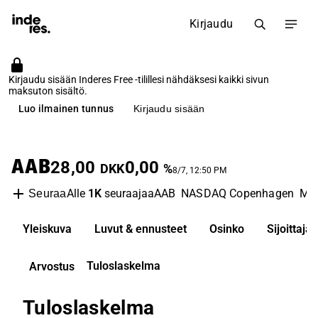
Kirjaudu
Kirjaudu sisään Inderes Free -tilillesi nähdäksesi kaikki sivun
maksuton sisältö.
Luo ilmainen tunnus
Kirjaudu sisään
AAB
28,00
0,00
DKK
%
8/7, 12:50 PM
Alle
1K
seuraajaa
AAB
NASDAQ Copenhagen
Med
Seuraa
Yleiskuva
Luvut & ennusteet
Osinko
Sijoittaj
Tuloslaskelma
Arvostus
Tuloslaskelma