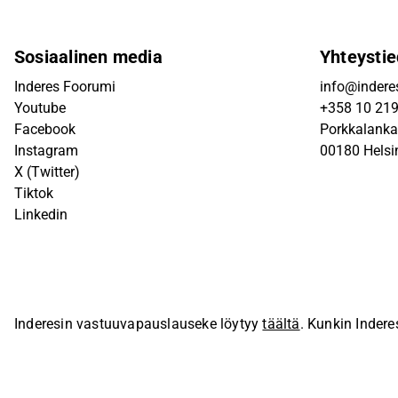
Sosiaalinen media
Yhteystie
Inderes Foorumi
info@inderes
Youtube
+358 10 21
Facebook
Porkkalanka
Instagram
00180 Helsi
X (Twitter)
Tiktok
Linkedin
Inderesin vastuuvapauslauseke löytyy
täältä
. Kunkin Indere
sivustolla.
© Inderes Oyj. Kaikki oikeudet pidätetään.