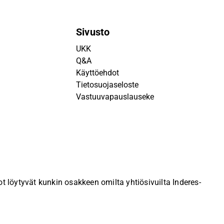
Sivusto
UKK
Q&A
Käyttöehdot
Tietosuojaseloste
Vastuuvapauslauseke
 löytyvät kunkin osakkeen omilta yhtiösivuilta Inderes-