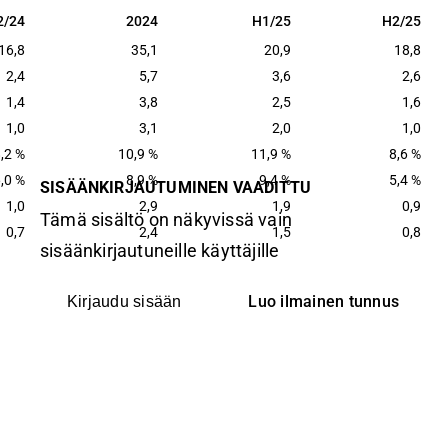
2/24
2024
H1/25
H2/25
2/24
2024
H1/25
H2/25
16,8
35,1
20,9
18,8
2,4
5,7
3,6
2,6
1,4
3,8
2,5
1,6
1,0
3,1
2,0
1,0
,2 %
10,9 %
11,9 %
8,6 %
,0 %
8,9 %
9,4 %
5,4 %
SISÄÄNKIRJAUTUMINEN VAADITTU
1,0
2,9
1,9
0,9
Tämä sisältö on näkyvissä vain
0,7
2,4
1,5
0,8
sisäänkirjautuneille käyttäjille
Luo ilmainen tunnus
Kirjaudu sisään