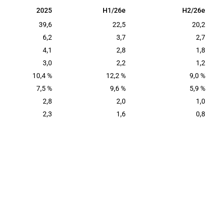
2025
H1/26e
H2/26e
2025
H1/26e
H2/26e
39,6
22,5
20,2
6,2
3,7
2,7
4,1
2,8
1,8
3,0
2,2
1,2
10,4 %
12,2 %
9,0 %
7,5 %
9,6 %
5,9 %
2,8
2,0
1,0
2,3
1,6
0,8