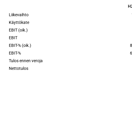
H
H
Liikevaihto
Käyttökate
EBIT (oik.)
EBIT
EBIT-% (oik.)
8
EBIT-%
6
Tulos ennen veroja
Nettotulos