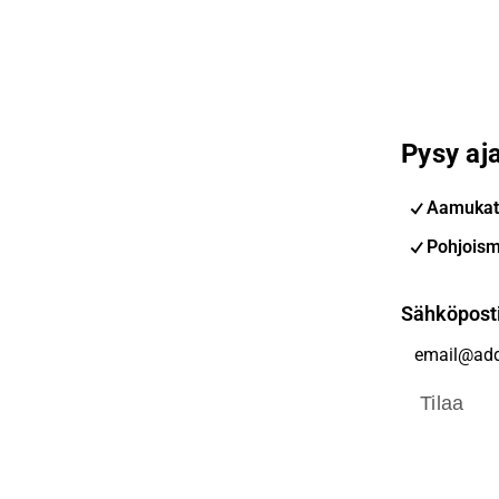
Pysy aja
Aamukat
Pohjoism
Sähköpost
Tilaa