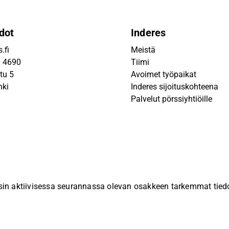
dot
Inderes
.fi
Meistä
9 4690
Tiimi
tu 5
Avoimet työpaikat
nki
Inderes sijoituskohteena
Palvelut pörssiyhtiöille
sin aktiivisessa seurannassa olevan osakkeen tarkemmat tiedot