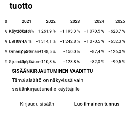
tuotto
020
2021
2022
2023
2024
2025
020
2021
2022
2023
2024
2025
,1 %
Käyttökate-%
−1 285,1 %
1 261,9 %
−1 193,3 %
−1 070,5 %
−628,7 %
,3 %
EBIT-%
−1 374,9 %
−1 314,1 %
−1 242,8 %
−1 070,5 %
−652,3 %
,5 %
−51,4 %
−148,5 %
Oman pääoman tuotto-%
−150,0 %
−87,4 %
−126,0 %
,1 %
−43,6 %
−110,8 %
Sijoitetun pääoman tuotto-%
−123,8 %
−82,0 %
−99,5 %
SISÄÄNKIRJAUTUMINEN VAADITTU
Tämä sisältö on näkyvissä vain
sisäänkirjautuneille käyttäjille
Luo ilmainen tunnus
Kirjaudu sisään