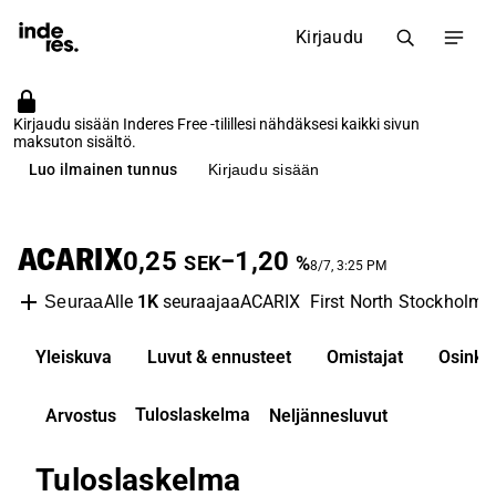
Kirjaudu
Kirjaudu sisään Inderes Free -tilillesi nähdäksesi kaikki sivun
maksuton sisältö.
Luo ilmainen tunnus
Kirjaudu sisään
ACARIX
0,25
−1,20
SEK
%
8/7, 3:25 PM
Alle
1K
seuraajaa
ACARIX
First North Stockholm
Seuraa
Yleiskuva
Luvut & ennusteet
Omistajat
Osinko
Tuloslaskelma
Arvostus
Neljännesluvut
Tuloslaskelma