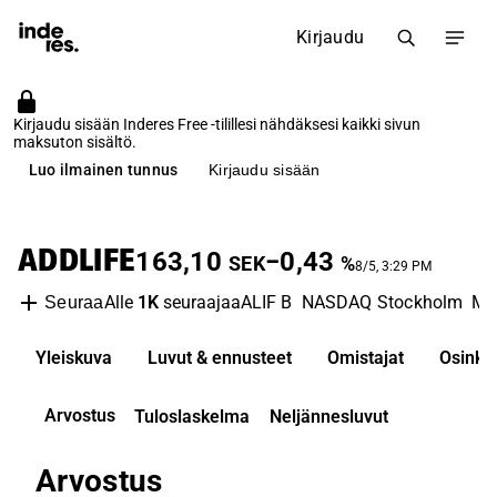
Kirjaudu
Kirjaudu sisään Inderes Free -tilillesi nähdäksesi kaikki sivun
maksuton sisältö.
Luo ilmainen tunnus
Kirjaudu sisään
ADDLIFE
163,10
−0,43
SEK
%
8/5, 3:29 PM
Alle
1K
seuraajaa
ALIF B
NASDAQ Stockholm
Me
Seuraa
Yleiskuva
Luvut & ennusteet
Omistajat
Osinko
Arvostus
Tuloslaskelma
Neljännesluvut
Arvostus