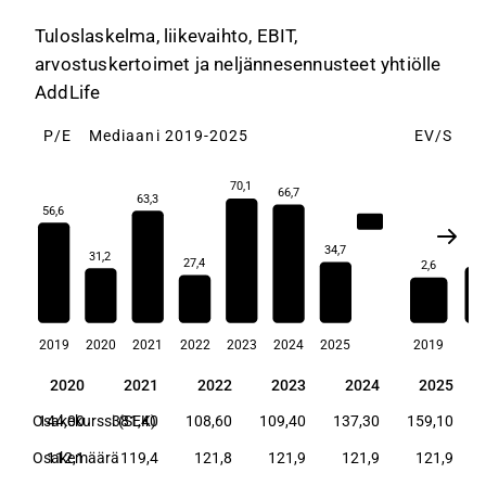
Tuloslaskelma, liikevaihto, EBIT,
arvostuskertoimet ja neljännesennusteet yhtiölle
AddLife
P/E
Mediaani 2019-2025
EV/S
M
70,1
66,7
63,3
56,6
56,6
34,7
3,
31,2
27,4
2,6
2019
2020
2021
2022
2023
2024
2025
2019
20
19
2020
2021
2022
2023
2024
2025
19
2020
2021
2022
2023
2024
2025
25
Osakekurssi (SEK)
144,00
381,40
108,60
109,40
137,30
159,10
,5
Osakemäärä
112,1
119,4
121,8
121,9
121,9
121,9