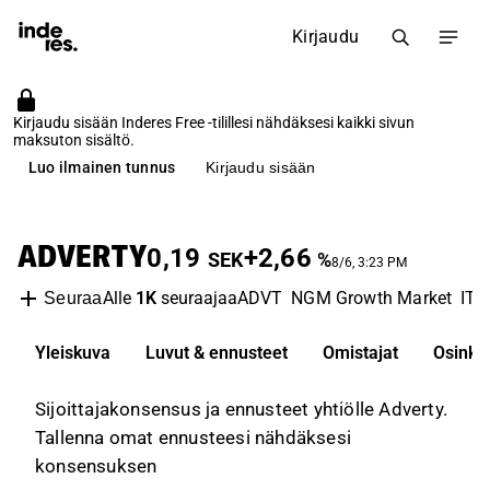
Kirjaudu
Kirjaudu sisään Inderes Free -tilillesi nähdäksesi kaikki sivun
maksuton sisältö.
Luo ilmainen tunnus
Kirjaudu sisään
ADVERTY
0,19
+2,66
SEK
%
8/6, 3:23 PM
Alle
1K
seuraajaa
ADVT
NGM Growth Market
IT 
Seuraa
Yleiskuva
Luvut & ennusteet
Omistajat
Osinko
Sijoittajakonsensus ja ennusteet yhtiölle Adverty.
Tallenna omat ennusteesi nähdäksesi
konsensuksen