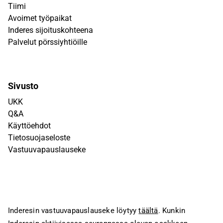
Tiimi
Avoimet työpaikat
Inderes sijoituskohteena
Palvelut pörssiyhtiöille
Sivusto
UKK
Q&A
Käyttöehdot
Tietosuojaseloste
Vastuuvapauslauseke
Inderesin vastuuvapauslauseke löytyy
täältä
. Kunkin