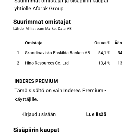
Suurimmat omistajat ja sisäpiirin kaupat
yhtiölle Afarak Group
Suurimmat omistajat
Lähde: Millistream Market Data AB
Omistaja
Osuus
Ääniä
Omistaja
Osuus
Ääniä
1
Skandinaviska Enskilda Banken AB
54,1
%
54,1
%
2
Hino Resources Co. Ltd
13,4
%
13,4
%
INDERES PREMIUM
Tämä sisältö on vain Inderes Premium -
käyttäjille.
Lue lisää
Kirjaudu sisään
Sisäpiirin kaupat