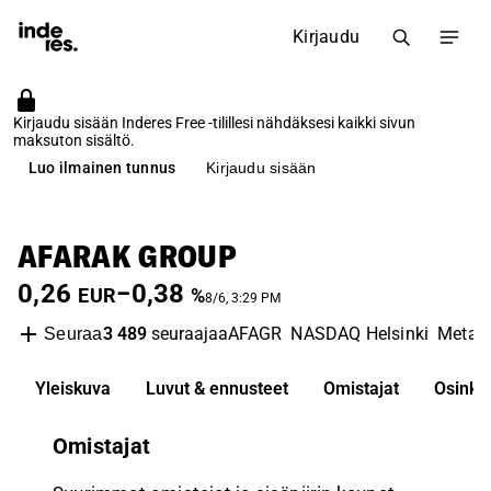
Kirjaudu
Kirjaudu sisään Inderes Free -tilillesi nähdäksesi kaikki sivun
maksuton sisältö.
Luo ilmainen tunnus
Kirjaudu sisään
AFARAK GROUP
0,26
−0,38
EUR
%
8/6, 3:29 PM
3 489
seuraajaa
AFAGR
NASDAQ Helsinki
Metals
Seuraa
Yleiskuva
Luvut & ennusteet
Omistajat
Osinko
Omistajat