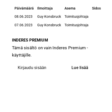
Päivämäärä
Ilmoittaja
Asema
Sidosryhmä
Päivämäärä
Ilmoittaja
Asema
Sidosryhmä
08.06.2023
Guy Konsbruck
Toimitusjohtaja
07.06.2023
Guy Konsbruck
Toimitusjohtaja
INDERES PREMIUM
Tämä sisältö on vain Inderes Premium -
käyttäjille.
Lue lisää
Kirjaudu sisään