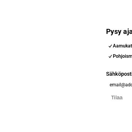
Pysy aja
Aamukat
Pohjoism
Sähköpost
Tilaa