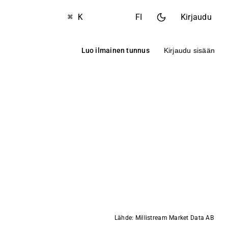
⌘ K
FI
Kirjaudu
Luo ilmainen tunnus
Kirjaudu sisään
Lähde: Millistream Market Data AB