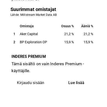
Suurimmat omistajat
Lähde: Millistream Market Data AB
Omistaja
Osuus
Ääniä
Omistaja
Osuus
Ääniä
1
Aker Capital
21,2
%
21,2
%
2
BP Exploration OP
15,9
%
15,9
%
INDERES PREMIUM
Tämä sisältö on vain Inderes Premium -
käyttäjille.
Lue lisää
Kirjaudu sisään