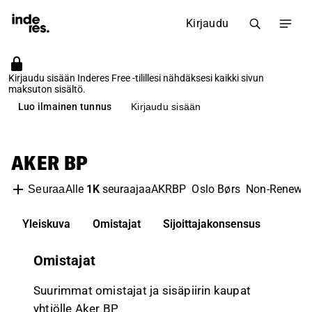
Kirjaudu
Kirjaudu sisään Inderes Free -tilillesi nähdäksesi kaikki sivun
maksuton sisältö.
Luo ilmainen tunnus
Kirjaudu sisään
AKER BP
Alle
1K
seuraajaa
AKRBP
Oslo Børs
Non-Renewa
Seuraa
Yleiskuva
Omistajat
Sijoittajakonsensus
Omistajat
Suurimmat omistajat ja sisäpiirin kaupat
yhtiölle Aker BP