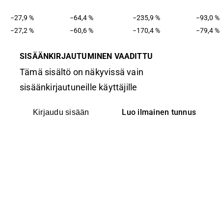
−27,9 %
−64,4 %
−235,9 %
−93,0 %
−27,2 %
−60,6 %
−170,4 %
−79,4 %
SISÄÄNKIRJAUTUMINEN VAADITTU
Tämä sisältö on näkyvissä vain
sisäänkirjautuneille käyttäjille
Luo ilmainen tunnus
Kirjaudu sisään