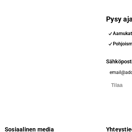
Pysy aja
Aamukat
Pohjoism
Sähköpost
Tilaa
Sosiaalinen media
Yhteystie