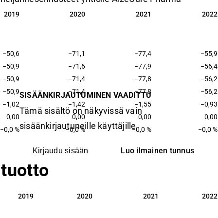
2019
2020
2021
2022
2019
2020
2021
2022
−50,6
−71,1
−77,4
−55,9
−50,9
−71,6
−77,9
−56,4
−50,9
−71,4
−77,8
−56,2
−50,9
−71,4
−77,8
−56,2
SISÄÄNKIRJAUTUMINEN VAADITTU
−1,02
−1,42
−1,55
−0,93
Tämä sisältö on näkyvissä vain
0,00
0,00
0,00
0,00
sisäänkirjautuneille käyttäjille
−0,0 %
−0,0 %
−0,0 %
−0,0 %
Luo ilmainen tunnus
Kirjaudu sisään
tuotto
2019
2020
2021
2022
2019
2020
2021
2022