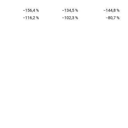
−156,4 %
−134,5 %
−144,8 %
−116,2 %
−102,3 %
−80,7 %