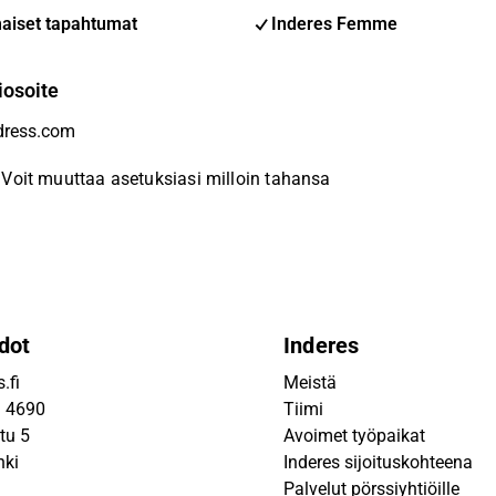
aiset tapahtumat
Inderes Femme
iosoite
Voit muuttaa asetuksiasi milloin tahansa
dot
Inderes
.fi
Meistä
9 4690
Tiimi
tu 5
Avoimet työpaikat
nki
Inderes sijoituskohteena
Palvelut pörssiyhtiöille