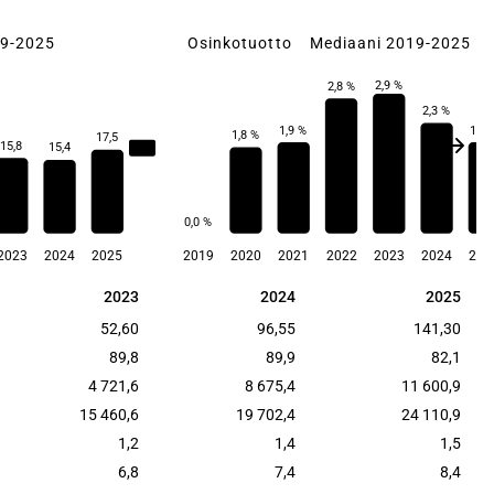
19-2025
Osinkotuotto
Mediaani 2019-2025
2,9 %
2,8 %
2,3 %
1,9 %
1,9 
1,8 %
17,5
15,8
15,4
17,6
0,0 %
2023
2024
2025
2019
2020
2021
2022
2023
2024
202
2023
2024
2025
2023
2024
2025
52,60
96,55
141,30
89,8
89,9
82,1
4 721,6
8 675,4
11 600,9
15 460,6
19 702,4
24 110,9
1,2
1,4
1,5
6,8
7,4
8,4