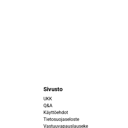
Sivusto
UKK
Q&A
Käyttöehdot
Tietosuojaseloste
Vastuuvapauslauseke