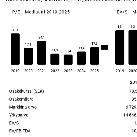
P/E
Mediaani 2019-2025
EV/S
M
1,3
1,3
31,3
24,1
17,8
17,1
17,1
13,4
11,3
10,4
2019
2020
2021
2022
2023
2024
2025
2019
202
20
20
Osakekurssi (SEK)
78,
Osakemäärä
85
Markkina-arvo
6 729
Yritysarvo
14 646
EV/S
1
EV/EBITDA
10