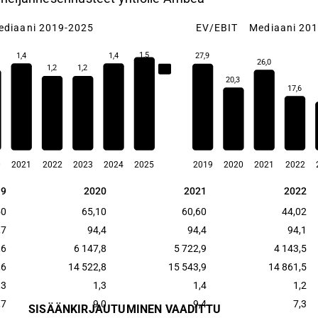
ediaani 2019-2025
EV/EBIT
Mediaani 20
1,5
1,4
1,4
27,9
26,0
1,2
1,2
1,3
20,3
17,6
0
2021
2022
2023
2024
2025
2019
2020
2021
2022
19
2020
2021
2022
19
2020
2021
2022
50
65,10
60,60
44,02
,7
94,4
94,4
94,1
,6
6 147,8
5 722,9
4 143,5
,6
14 522,8
15 543,9
14 861,5
,3
1,3
1,4
1,2
,7
9,0
9,4
7,3
SISÄÄNKIRJAUTUMINEN VAADITTU