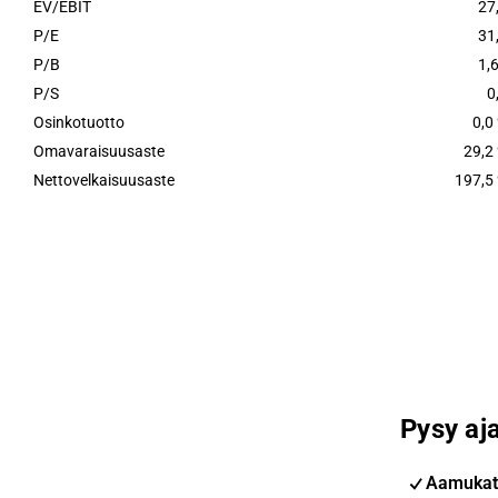
EV/EBIT
27
P/E
31
P/B
1,
P/S
0
Osinkotuotto
0,0
Omavaraisuusaste
29,2
Nettovelkaisuusaste
197,5
Pysy aja
Aamukat