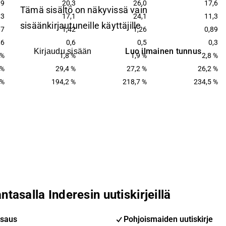
,9
20,3
26,0
17,6
Tämä sisältö on näkyvissä vain
,3
17,1
24,1
11,3
sisäänkirjautuneille käyttäjille
67
1,42
1,26
0,89
,6
0,6
0,5
0,3
Luo ilmainen tunnus
Kirjaudu sisään
 %
1,8 %
1,9 %
2,8 %
 %
29,4 %
27,2 %
26,2 %
 %
194,2 %
218,7 %
234,5 %
ntasalla Inderesin uutiskirjeillä
saus
Pohjoismaiden uutiskirje