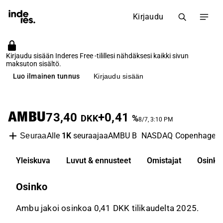
Kirjaudu
Kirjaudu sisään Inderes Free -tilillesi nähdäksesi kaikki sivun
maksuton sisältö.
Luo ilmainen tunnus
Kirjaudu sisään
AMBU
73,40
+0,41
DKK
%
8/7, 3:10 PM
Alle
1K
seuraajaa
AMBU B
NASDAQ Copenhagen
Seuraa
Yleiskuva
Luvut & ennusteet
Omistajat
Osinko
Osinko
Ambu jakoi osinkoa 0,41 DKK tilikaudelta 2025.