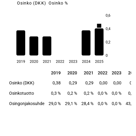
Osinko (DKK)
Osinko %
0,6
0,4
0,4
0,3
0,3
0,2
0,2
0,2
0
2019
2020
2021
2022
2023
2024
2025
2019
2020
2021
2022
2023
202
2019
2020
2021
2022
2023
202
Osinko (DKK)
0,38
0,29
0,29
0,00
0,00
0,3
Osinkotuotto
0,3 %
0,2 %
0,2 %
0,0 %
0,0 %
0,3 
Osingonjakosuhde
29,0 %
29,1 %
28,4 %
0,0 %
0,0 %
43,2 