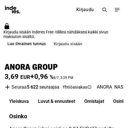
Kirjaudu
Kirjaudu sisään Inderes Free -tilillesi nähdäksesi kaikki sivun
maksuton sisältö.
Luo ilmainen tunnus
Kirjaudu sisään
ANORA GROUP
3,69
+0,96
EUR
%
8/7, 3:29 PM
5 622
seuraajaa
ANORA
NASDA
Seuraa
Yhtiöasiakas
Yleiskuva
Luvut & ennusteet
Omistajat
Osinko
Osinko