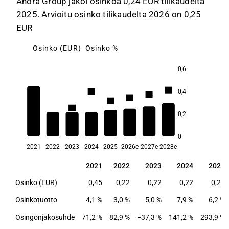
Anora Group jakoi osinkoa 0,24 EUR tilikaudelta
2025. Arvioitu osinko tilikaudelta 2026 on 0,25
EUR
Osinko (EUR)
Osinko %
0,6
8,1
0,4
7,9
7,3
6,8
6,2
5,0
4,1
0,2
3,0
0
2021
2022
2023
2024
2025
2026e
2027e
2028e
2021
2022
2023
2024
2025
2021
2022
2023
2024
2025
Osinko (EUR)
0,45
0,22
0,22
0,22
0,24
Osinkotuotto
4,1 %
3,0 %
5,0 %
7,9 %
6,2 %
Osingonjakosuhde
71,2 %
82,9 %
−37,3 %
141,2 %
293,9 %