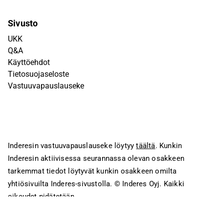
Sivusto
UKK
Q&A
Käyttöehdot
Tietosuojaseloste
Vastuuvapauslauseke
Inderesin vastuuvapauslauseke löytyy
täältä
. Kunkin
Inderesin aktiivisessa seurannassa olevan osakkeen
tarkemmat tiedot löytyvät kunkin osakkeen omilta
yhtiösivuilta Inderes-sivustolla.
© Inderes Oyj. Kaikki
oikeudet pidätetään.