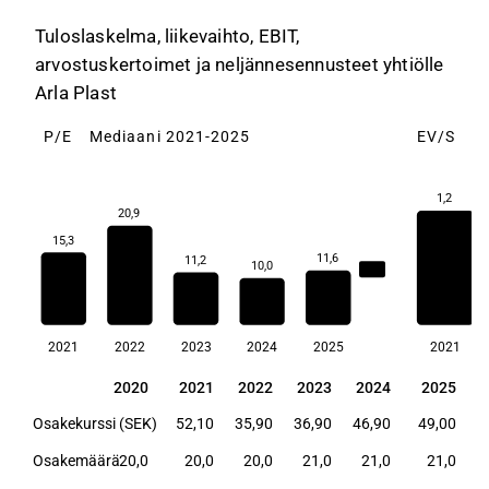
Tuloslaskelma, liikevaihto, EBIT,
arvostuskertoimet ja neljännesennusteet yhtiölle
Arla Plast
P/E
Mediaani 2021-2025
EV/S
M
1,2
20,9
15,3
11,6
11,2
10,0
11,6
2021
2022
2023
2024
2025
2021
2020
2021
2022
2023
2024
2025
2020
2021
2022
2023
2024
2025
Osakekurssi (SEK)
-
52,10
35,90
36,90
46,90
49,00
Osakemäärä
20,0
20,0
20,0
21,0
21,0
21,0