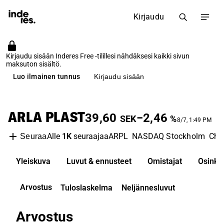
Kirjaudu
Kirjaudu sisään Inderes Free -tilillesi nähdäksesi kaikki sivun
maksuton sisältö.
Luo ilmainen tunnus
Kirjaudu sisään
ARLA PLAST
39,60
−2,46
SEK
%
8/7, 1:49 PM
Alle
1K
seuraajaa
ARPL
NASDAQ Stockholm
Che
Seuraa
Yleiskuva
Luvut & ennusteet
Omistajat
Osinko
Arvostus
Tuloslaskelma
Neljännesluvut
Arvostus