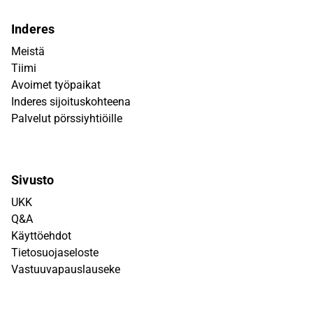
Inderes
Meistä
Tiimi
Avoimet työpaikat
Inderes sijoituskohteena
Palvelut pörssiyhtiöille
Sivusto
UKK
Q&A
Käyttöehdot
Tietosuojaseloste
Vastuuvapauslauseke