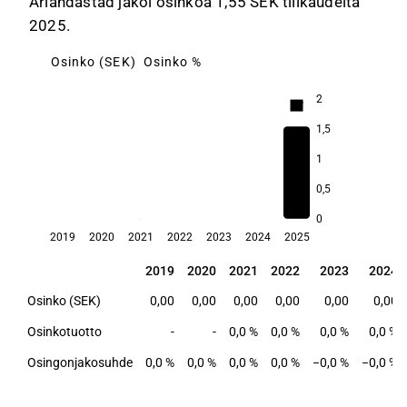
Arlandastad jakoi osinkoa 1,55 SEK tilikaudelta
2025.
Osinko (SEK)
Osinko %
2
3,7
1,5
1
0,5
0
2019
2020
2021
2022
2023
2024
2025
2019
2020
2021
2022
2023
2024
2019
2020
2021
2022
2023
2024
Osinko (SEK)
0,00
0,00
0,00
0,00
0,00
0,00
Osinkotuotto
-
-
0,0 %
0,0 %
0,0 %
0,0 %
Osingonjakosuhde
0,0 %
0,0 %
0,0 %
0,0 %
−0,0 %
−0,0 %