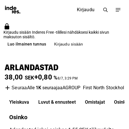
Kirjaudu
Kirjaudu sisään Inderes Free -tilillesi nähdäksesi kaikki sivun
maksuton sisältö.
Luo ilmainen tunnus
Kirjaudu sisään
ARLANDASTAD
38,00
+0,80
SEK
%
8/7, 3:29 PM
Alle
1K
seuraajaa
AGROUP
First North Stockholm
Seuraa
Yleiskuva
Luvut & ennusteet
Omistajat
Osinko
Osinko