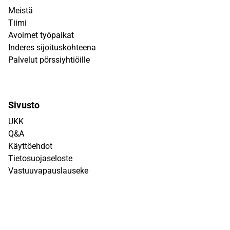
Meistä
Tiimi
Avoimet työpaikat
Inderes sijoituskohteena
Palvelut pörssiyhtiöille
Sivusto
UKK
Q&A
Käyttöehdot
Tietosuojaseloste
Vastuuvapauslauseke