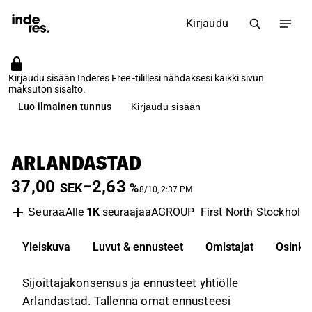
Kirjaudu
Kirjaudu sisään Inderes Free -tilillesi nähdäksesi kaikki sivun
maksuton sisältö.
Luo ilmainen tunnus
Kirjaudu sisään
ARLANDASTAD
37,00
−2,63
SEK
%
8/10, 2:37 PM
Alle
1K
seuraajaa
AGROUP
First North Stockholm
Seuraa
Yleiskuva
Luvut & ennusteet
Omistajat
Osinko
Sijoittajakonsensus ja ennusteet yhtiölle
Arlandastad. Tallenna omat ennusteesi