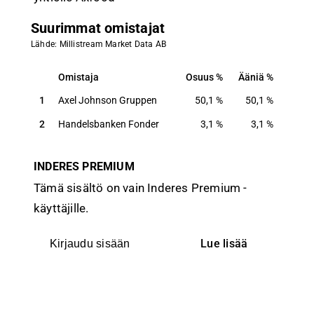
Suurimmat omistajat
Lähde: Millistream Market Data AB
Omistaja
Osuus
Ääniä
Omistaja
Osuus
Ääniä
1
Axel Johnson Gruppen
50,1
%
50,1
%
2
Handelsbanken Fonder
3,1
%
3,1
%
INDERES PREMIUM
Tämä sisältö on vain Inderes Premium -
käyttäjille.
Lue lisää
Kirjaudu sisään