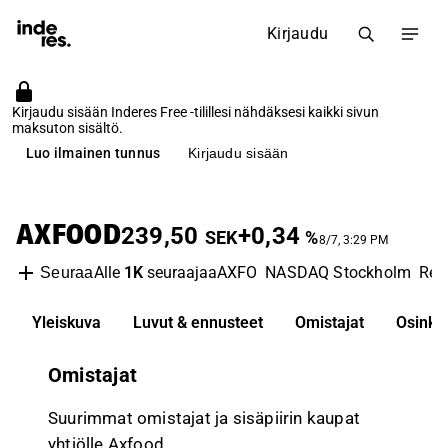
Kirjaudu
Kirjaudu sisään Inderes Free -tilillesi nähdäksesi kaikki sivun
maksuton sisältö.
Luo ilmainen tunnus
Kirjaudu sisään
AXFOOD
239,50
+0,34
SEK
%
8/7, 3:29 PM
Alle
1K
seuraajaa
AXFO
NASDAQ Stockholm
Reta
Seuraa
Yleiskuva
Luvut & ennusteet
Omistajat
Osinko
Omistajat
Suurimmat omistajat ja sisäpiirin kaupat
yhtiölle Axfood