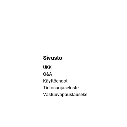
Sivusto
UKK
Q&A
Käyttöehdot
Tietosuojaseloste
Vastuuvapauslauseke