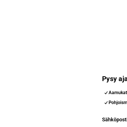
Pysy aja
Aamukat
Pohjoism
Sähköpost