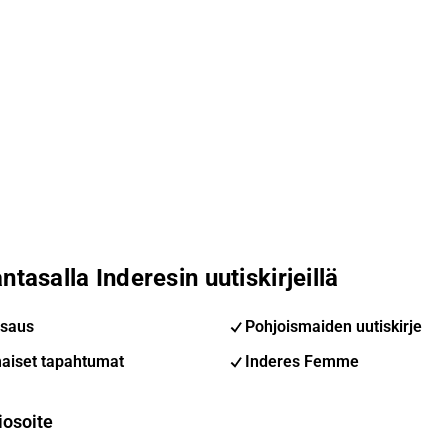
ntasalla Inderesin uutiskirjeillä
saus
Pohjoismaiden uutiskirje
aiset tapahtumat
Inderes Femme
iosoite