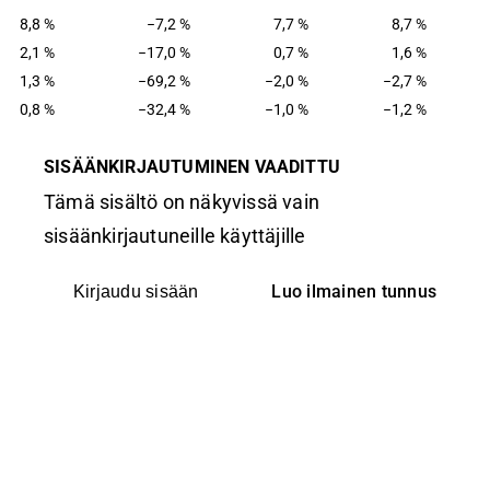
8,8 %
−7,2 %
7,7 %
8,7 %
2,1 %
−17,0 %
0,7 %
1,6 %
1,3 %
−69,2 %
−2,0 %
−2,7 %
0,8 %
−32,4 %
−1,0 %
−1,2 %
SISÄÄNKIRJAUTUMINEN VAADITTU
Tämä sisältö on näkyvissä vain
sisäänkirjautuneille käyttäjille
Luo ilmainen tunnus
Kirjaudu sisään