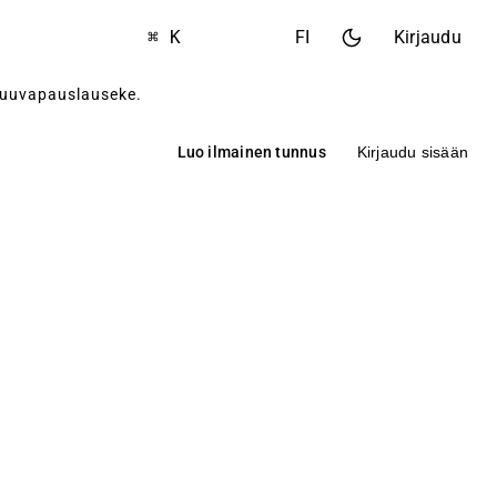
⌘ K
FI
Kirjaudu
tuuvapauslauseke
.
Luo ilmainen tunnus
Kirjaudu sisään