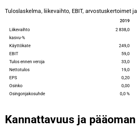
Tuloslaskelma, liikevaihto, EBIT, arvostuskertoimet j
2019
2019
Liikevaihto
2 838,0
kasvu-%
Käyttökate
249,0
EBIT
59,0
Tulos ennen veroja
33,0
Nettotulos
19,0
EPS
0,20
Osinko
0,00
Osingonjakosuhde
0,0 %
Kannattavuus ja pääoman 