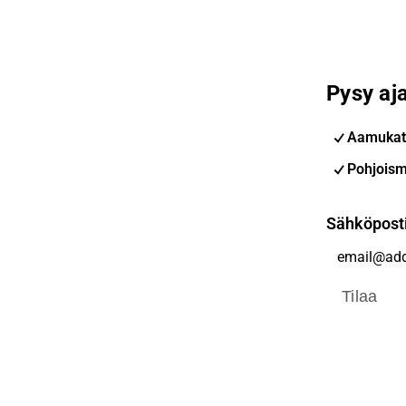
Pysy aja
Aamukat
Pohjoism
Sähköpost
Tilaa