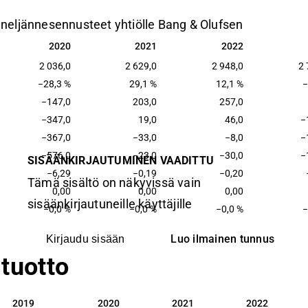
a neljännesennusteet yhtiölle Bang & Olufsen
2020
2021
2022
2020
2021
2022
2 036,0
2 629,0
2 948,0
2 
−28,3 %
29,1 %
12,1 %
−
−147,0
203,0
257,0
−347,0
19,0
46,0
−
−367,0
−33,0
−8,0
−
−576,0
−23,0
−30,0
−
SISÄÄNKIRJAUTUMINEN VAADITTU
−6,29
−0,19
−0,20
Tämä sisältö on näkyvissä vain
0,00
0,00
0,00
sisäänkirjautuneille käyttäjille
−0,0 %
−0,0 %
−0,0 %
−
Luo ilmainen tunnus
Kirjaudu sisään
tuotto
2019
2020
2021
2022
2019
2020
2021
2022