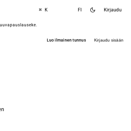
⌘ K
FI
Kirjaudu
tuuvapauslauseke
.
Luo ilmainen tunnus
Kirjaudu sisään
en