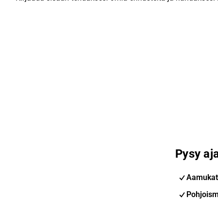
Pysy aja
Aamukat
Pohjoism