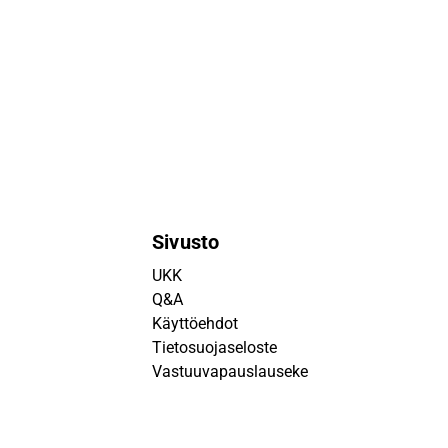
Sivusto
UKK
Q&A
Käyttöehdot
Tietosuojaseloste
Vastuuvapauslauseke