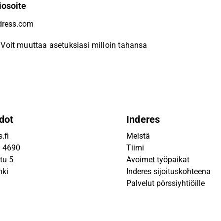
iosoite
Voit muuttaa asetuksiasi milloin tahansa
dot
Inderes
.fi
Meistä
9 4690
Tiimi
tu 5
Avoimet työpaikat
nki
Inderes sijoituskohteena
Palvelut pörssiyhtiöille