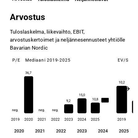
Arvostus
Tuloslaskelma, liikevaihto, EBIT,
arvostuskertoimet ja neljännesennusteet yhtiölle
Bavarian Nordic
P/E
Mediaani 2019-2025
EV/S
M
36,7
10,2
15,0
4,
10,8
12,9
9,2
neg.
neg.
neg.
2019
2020
2021
2022
2023
2024
2025
2019
20
19
2020
2021
2022
2023
2024
2025
19
2020
2021
2022
2023
2024
2025