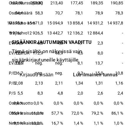
63
Osakekurssi (DKK)
187,00
268,80
213,40
177,45
189,35
190,85
,7
Osakemäärä
54,4
58,3
70,7
78,1
78,9
78,3
,5
10 175,6
Markkina-arvo
15 671,0
15 094,9
13 858,4
14 931,2
14 937,8
,1
Yritysarvo
8 976,1
12 926,5
13 442,7
12 136,2
12 884,4
-
SISÄÄNKIRJAUTUMINEN VAADITTU
,2
EV/S
4,8
6,8
4,3
1,7
2,3
-
Tämä sisältö on näkyvissä vain
g.
EV/EBITDA
12,1
172,9
40,9
4,6
8,0
-
sisäänkirjautuneille käyttäjille
g.
EV/EBIT
23,6
neg.
neg.
8,1
13,7
-
g.
P/E
36,7
neg.
neg.
9,2
15,0
10,8
Luo ilmainen tunnus
Kirjaudu sisään
89
P/B
2,08
2,13
2,11
1,34
1,31
1,16
,1
P/S
5,5
8,3
4,8
2,0
2,6
2,4
 %
Osinkotuotto
0,0 %
0,0 %
0,0 %
0,0 %
0,0 %
0,0 %
 %
Omavaraisuusaste
55,9 %
61,0 %
57,7 %
72,0 %
79,2 %
86,1 %
 %
9,6 %
13,2 %
Nettovelkaisuusaste
16,7 %
1,4 %
1,1 %
1,0 %