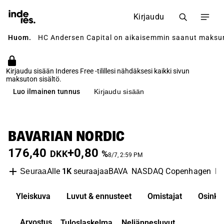
Kirjaudu
Huom.
HC Andersen Capital on aikaisemmin saanut maksun yh
Kirjaudu sisään Inderes Free -tilillesi nähdäksesi kaikki sivun
maksuton sisältö.
Luo ilmainen tunnus
Kirjaudu sisään
BAVARIAN NORDIC
176,40
+0,80
DKK
%
8/7, 2:59 PM
Alle
1K
seuraajaa
BAVA
NASDAQ Copenhagen
Bi
Seuraa
Yleiskuva
Luvut & ennusteet
Omistajat
Osinko
Arvostus
Tuloslaskelma
Neljännesluvut