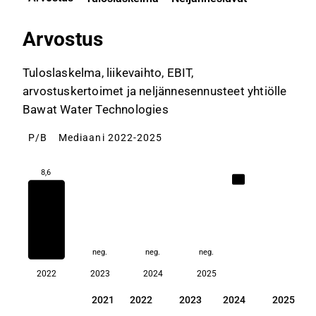
Arvostus
Tuloslaskelma, liikevaihto, EBIT,
arvostuskertoimet ja neljännesennusteet yhtiölle
Bawat Water Technologies
P/B
Mediaani 2022-2025
8,6
8,6
neg.
neg.
neg.
2022
2023
2024
2025
2021
2022
2023
2024
2025
2021
2022
2023
2024
2025