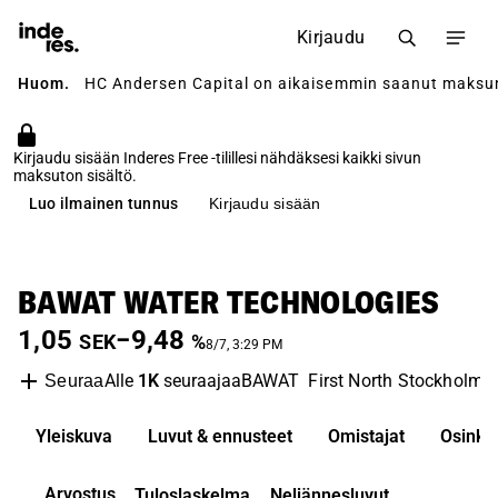
Kirjaudu
Huom.
HC Andersen Capital on aikaisemmin saanut maksun yh
Kirjaudu sisään Inderes Free -tilillesi nähdäksesi kaikki sivun
maksuton sisältö.
Luo ilmainen tunnus
Kirjaudu sisään
BAWAT WATER TECHNOLOGIES
1,05
−9,48
SEK
%
8/7, 3:29 PM
Alle
1K
seuraajaa
BAWAT
First North Stockholm
Seuraa
Yleiskuva
Luvut & ennusteet
Omistajat
Osinko
Arvostus
Tuloslaskelma
Neljännesluvut