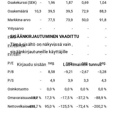
Osakekurssi (SEK)
-
1,96
1,87
0,69
1,04
Osakemäärä
10,3
39,5
39,5
72,9
88,3
Markkina-arvo
-
77,5
73,9
50,0
91,8
Yritysarvo
-
-
-
-
-
SISÄÄNKIRJAUTUMINEN VAADITTU
EV/S
-
-
-
-
-
Tämä sisältö on näkyvissä vain
EV/EBITDA
-
-
-
-
-
sisäänkirjautuneille käyttäjille
EV/EBIT
-
-
-
-
-
P/E
-
neg.
neg.
neg.
neg.
Luo ilmainen tunnus
Kirjaudu sisään
P/B
-
8,58
−9,21
−2,67
−3,28
P/S
-
4,9
3,9
3,3
4,3
Osinkotuotto
-
0,0 %
0,0 %
0,0 %
0,0 %
Omavaraisuusaste
−13,7 %
17,3 %
−17,5 %
−37,2 %
−88,9 %
−430,7 %
Nettovelkaisuusaste
95,0 %
−125,5 %
−72,4 %
−200,2 %