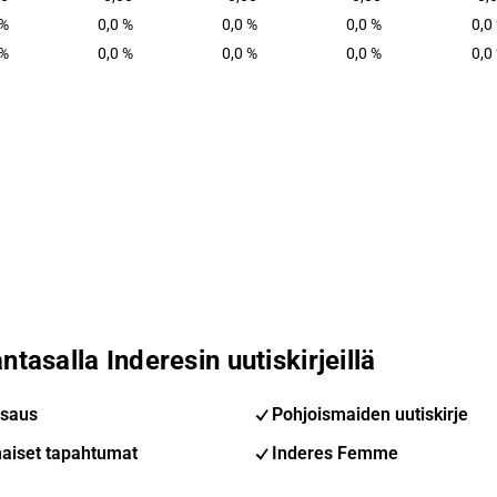
 %
0,0 %
0,0 %
0,0 %
0,0
 %
0,0 %
0,0 %
0,0 %
0,0
ntasalla Inderesin uutiskirjeillä
saus
Pohjoismaiden uutiskirje
aiset tapahtumat
Inderes Femme