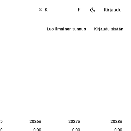
⌘ K
FI
Kirjaudu
Luo ilmainen tunnus
Kirjaudu sisään
25
2026e
2027e
2028e
25
2026e
2027e
2028e
00
0,00
0,00
0,00