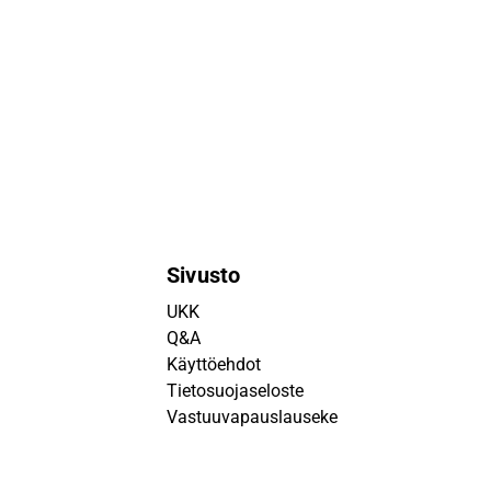
Sivusto
UKK
Q&A
Käyttöehdot
Tietosuojaseloste
Vastuuvapauslauseke