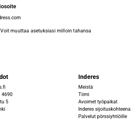
iosoite
Voit muuttaa asetuksiasi milloin tahansa
dot
Inderes
.fi
Meistä
9 4690
Tiimi
tu 5
Avoimet työpaikat
nki
Inderes sijoituskohteena
Palvelut pörssiyhtiöille