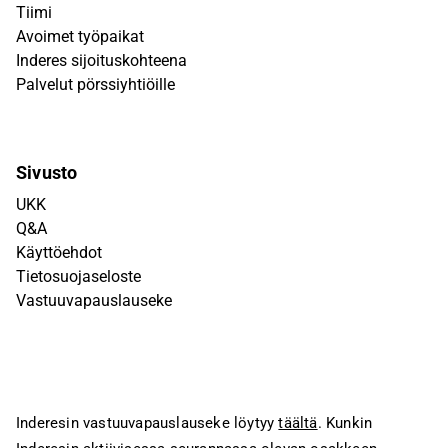
Tiimi
Avoimet työpaikat
Inderes sijoituskohteena
Palvelut pörssiyhtiöille
Sivusto
UKK
Q&A
Käyttöehdot
Tietosuojaseloste
Vastuuvapauslauseke
Inderesin vastuuvapauslauseke löytyy
täältä
. Kunkin