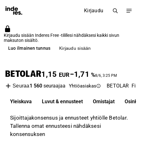
Kirjaudu
Kirjaudu sisään Inderes Free -tilillesi nähdäksesi kaikki sivun
maksuton sisältö.
Luo ilmainen tunnus
Kirjaudu sisään
BETOLAR
1,15
−1,71
EUR
%
8/6, 3:25 PM
1 560
seuraajaa
BETOLAR
Firs
Seuraa
Yhtiöasiakas
Yleiskuva
Luvut & ennusteet
Omistajat
Osinko
Sijoittajakonsensus ja ennusteet yhtiölle Betolar.
Tallenna omat ennusteesi nähdäksesi
konsensuksen