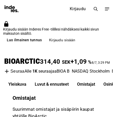
Kirjaudu
Kirjaudu sisään Inderes Free -tilillesi nähdäksesi kaikki sivun
maksuton sisältö.
Luo ilmainen tunnus
Kirjaudu sisään
BIOARCTIC
314,40
+1,09
SEK
%
8/7, 3:29 PM
Alle
1K
seuraajaa
BIOA B
NASDAQ Stockholm
Bi
Seuraa
Yleiskuva
Luvut & ennusteet
Omistajat
Osinko
Omistajat
Suurimmat omistajat ja sisäpiirin kaupat
yhtiölle BioArctic