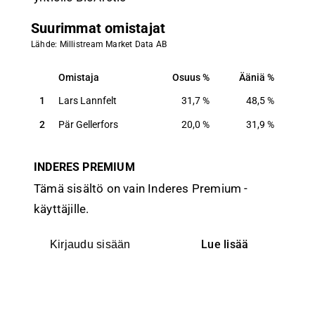
Suurimmat omistajat
Lähde: Millistream Market Data AB
Omistaja
Osuus
Ääniä
Omistaja
Osuus
Ääniä
1
Lars Lannfelt
31,7
%
48,5
%
2
Pär Gellerfors
20,0
%
31,9
%
INDERES PREMIUM
Tämä sisältö on vain Inderes Premium -
käyttäjille.
Lue lisää
Kirjaudu sisään