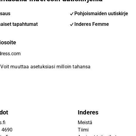
saus
Pohjoismaiden uutiskirje
aiset tapahtumat
Inderes Femme
iosoite
Voit muuttaa asetuksiasi milloin tahansa
dot
Inderes
.fi
Meistä
9 4690
Tiimi