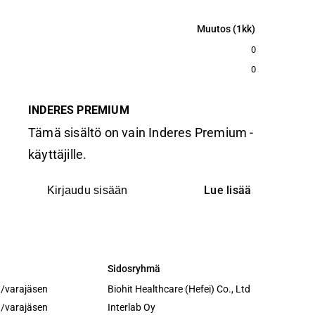
Muutos (1kk)
Muutos (1kk)
0
0
INDERES PREMIUM
Tämä sisältö on vain Inderes Premium -
käyttäjille.
Lue lisää
Kirjaudu sisään
Sidosryhmä
Sidosryhmä
n/varajäsen
Biohit Healthcare (Hefei) Co., Ltd
n/varajäsen
Interlab Oy