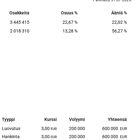
Päivitetty 31.07.2026
Osakkeita
Osuus
Ääniä
Osakkeita
Osuus
Ääniä
3 445 415
22,67
%
22,02
%
2 018 310
13,28
%
56,27
%
Tyyppi
Kurssi
Volyymi
Yhteensä
Tyyppi
Kurssi
Volyymi
Yhteensä
Luovutus
3,00
200 000
600 000
EUR
EUR
Hankinta
3,00
200 000
600 000
EUR
EUR