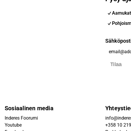
Aamukat
Pohjoism
Sähköpost
Tilaa
Sosiaalinen media
Yhteystie
Inderes Foorumi
info@inderes
Youtube
+358 10 21