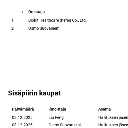
Omistaja
↑
↓
Omistaja
↑
↓
1
Biohit Healthcare (hefei) Co., Ltd.
2
Osmo Suovaniemi
Sisäpiirin kaupat
Päivämäärä
Ilmoittaja
Asema
Päivämäärä
Ilmoittaja
Asema
03.12.2025
Liu Feng
Hallituksen jäse
03.12.2025
Osmo Suovaniemi
Hallituksen jäse