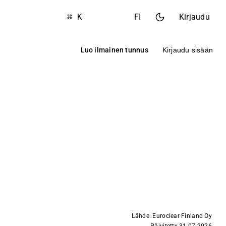
⌘ K
FI
Kirjaudu
Luo ilmainen tunnus
Kirjaudu sisään
Lähde: Euroclear Finland Oy