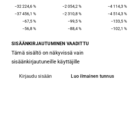
−32 224,6 %
−2 054,2 %
−4 114,3 %
−37 456,1 %
−2 310,8 %
−4 514,3 %
−67,5 %
−99,5 %
−133,5 %
−56,8 %
−88,4 %
−102,1 %
SISÄÄNKIRJAUTUMINEN VAADITTU
Tämä sisältö on näkyvissä vain
sisäänkirjautuneille käyttäjille
Luo ilmainen tunnus
Kirjaudu sisään