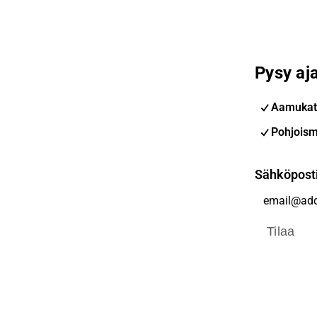
Pysy aja
Aamukat
Pohjoism
Sähköpost
Tilaa