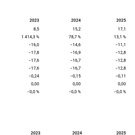
2023
2024
2025
2023
2024
2025
8,5
15,2
17,1
1 414,3 %
78,7 %
13,1 %
−16,0
−14,6
−11,1
−17,8
−16,9
−12,8
−17,6
−16,7
−12,8
−17,6
−16,7
−12,8
−0,24
−0,15
−0,11
0,00
0,00
0,00
−0,0 %
−0,0 %
−0,0 %
2023
2024
2025
2023
2024
2025