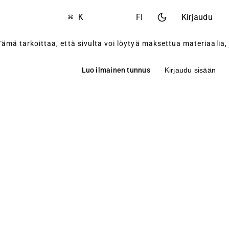
⌘ K
FI
Kirjaudu
ä tarkoittaa, että sivulta voi löytyä maksettua materiaalia, j
Luo ilmainen tunnus
Kirjaudu sisään