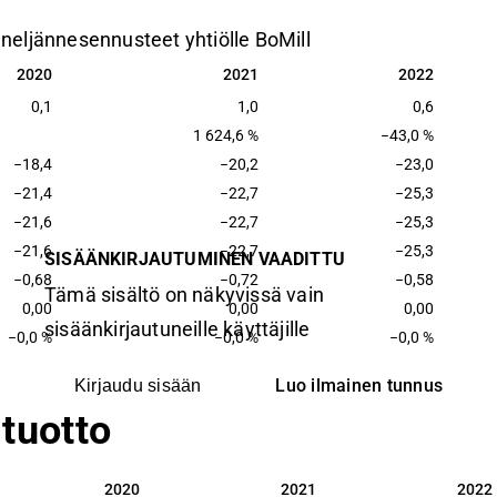
 neljännesennusteet yhtiölle BoMill
2020
2021
2022
2020
2021
2022
0,1
1,0
0,6
1 624,6 %
−43,0 %
−18,4
−20,2
−23,0
−21,4
−22,7
−25,3
−21,6
−22,7
−25,3
−21,6
−22,7
−25,3
SISÄÄNKIRJAUTUMINEN VAADITTU
−0,68
−0,72
−0,58
Tämä sisältö on näkyvissä vain
0,00
0,00
0,00
sisäänkirjautuneille käyttäjille
−0,0 %
−0,0 %
−0,0 %
Luo ilmainen tunnus
Kirjaudu sisään
tuotto
2020
2021
2022
2020
2021
2022