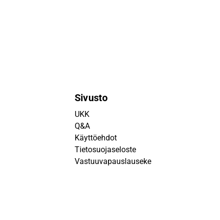
Sivusto
UKK
Q&A
Käyttöehdot
Tietosuojaseloste
Vastuuvapauslauseke