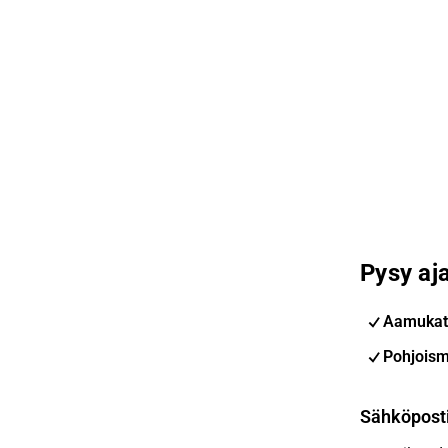
Pysy aja
Aamukat
Pohjoism
Sähköpost