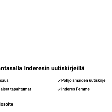
ntasalla Inderesin uutiskirjeillä
saus
Pohjoismaiden uutiskirje
aiset tapahtumat
Inderes Femme
iosoite