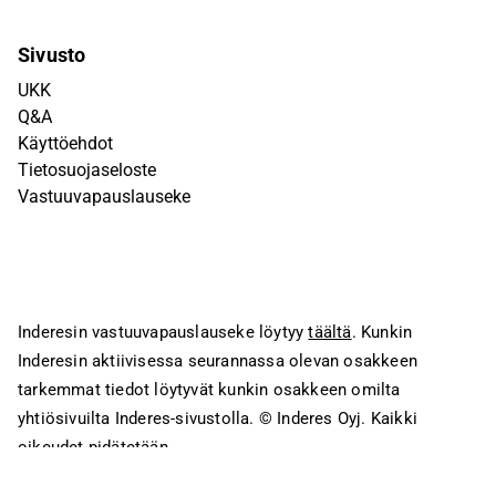
Sivusto
UKK
Q&A
Käyttöehdot
Tietosuojaseloste
Vastuuvapauslauseke
Inderesin vastuuvapauslauseke löytyy
täältä
. Kunkin
Inderesin aktiivisessa seurannassa olevan osakkeen
tarkemmat tiedot löytyvät kunkin osakkeen omilta
yhtiösivuilta Inderes-sivustolla.
© Inderes Oyj. Kaikki
oikeudet pidätetään.