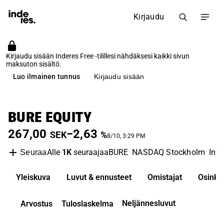
Kirjaudu
Kirjaudu sisään Inderes Free -tilillesi nähdäksesi kaikki sivun
maksuton sisältö.
Luo ilmainen tunnus
Kirjaudu sisään
BURE EQUITY
267,00
−2,63
SEK
%
8/10, 3:29 PM
Alle
1K
seuraajaa
BURE
NASDAQ Stockholm
Inv
Seuraa
Yleiskuva
Luvut & ennusteet
Omistajat
Osinko
Neljännesluvut
Arvostus
Tuloslaskelma