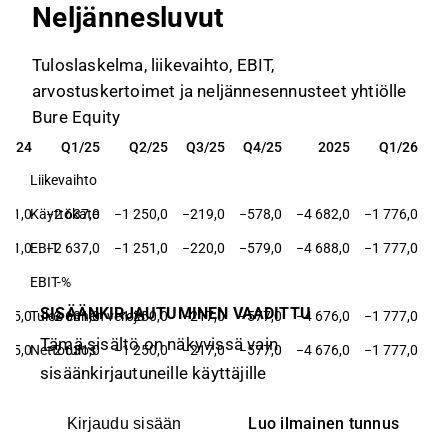
Neljännesluvut
Tuloslaskelma, liikevaihto, EBIT,
arvostuskertoimet ja neljännesennusteet yhtiölle
Bure Equity
2024
Q1/25
Q2/25
Q3/25
Q4/25
2025
Q1/26
2024
Q1/25
Q2/25
Q3/25
Q4/25
2025
Q1/26
Liikevaihto
701,0
Käyttökate
−2 637,0
−1 250,0
−219,0
−578,0
−4 682,0
−1 776,0
701,0
EBIT
−2 637,0
−1 251,0
−220,0
−579,0
−4 688,0
−1 777,0
EBIT-%
SISÄÄNKIRJAUTUMINEN VAADITTU
735,0
Tulos ennen veroja
−2 631,0
−1 250,0
−217,0
−577,0
−4 676,0
−1 777,0
Tämä sisältö on näkyvissä vain
735,0
Nettotulos
−2 631,0
−1 250,0
−217,0
−577,0
−4 676,0
−1 777,0
sisäänkirjautuneille käyttäjille
Luo ilmainen tunnus
Kirjaudu sisään