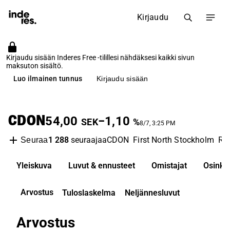
Kirjaudu
Kirjaudu sisään Inderes Free -tilillesi nähdäksesi kaikki sivun
maksuton sisältö.
Luo ilmainen tunnus
Kirjaudu sisään
CDON
54,00
−1,10
SEK
%
8/7, 3:25 PM
1 288
seuraajaa
CDON
First North Stockholm
Ret
Seuraa
Yleiskuva
Luvut & ennusteet
Omistajat
Osinko
Arvostus
Tuloslaskelma
Neljännesluvut
Arvostus