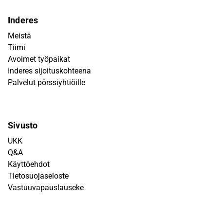
Inderes
Meistä
Tiimi
Avoimet työpaikat
Inderes sijoituskohteena
Palvelut pörssiyhtiöille
Sivusto
UKK
Q&A
Käyttöehdot
Tietosuojaseloste
Vastuuvapauslauseke