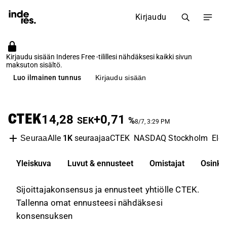
Kirjaudu
Kirjaudu sisään Inderes Free -tilillesi nähdäksesi kaikki sivun
maksuton sisältö.
Luo ilmainen tunnus
Kirjaudu sisään
CTEK
14,28
+0,71
SEK
%
8/7, 3:29 PM
Alle
1K
seuraajaa
CTEK
NASDAQ Stockholm
Elec
Seuraa
Yleiskuva
Luvut & ennusteet
Omistajat
Osinko
Sijoittajakonsensus ja ennusteet yhtiölle CTEK.
Tallenna omat ennusteesi nähdäksesi
konsensuksen