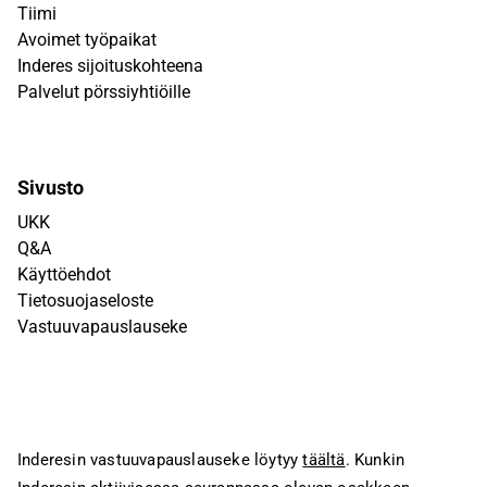
Tiimi
Avoimet työpaikat
Inderes sijoituskohteena
Palvelut pörssiyhtiöille
Sivusto
UKK
Q&A
Käyttöehdot
Tietosuojaseloste
Vastuuvapauslauseke
Inderesin vastuuvapauslauseke löytyy
täältä
. Kunkin