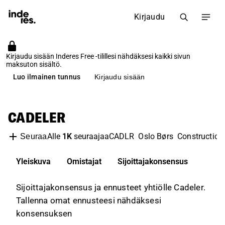
Kirjaudu
Kirjaudu sisään Inderes Free -tilillesi nähdäksesi kaikki sivun
maksuton sisältö.
Luo ilmainen tunnus
Kirjaudu sisään
CADELER
Alle
1K
seuraajaa
CADLR
Oslo Børs
Construction
Seuraa
Yleiskuva
Omistajat
Sijoittajakonsensus
Sijoittajakonsensus ja ennusteet yhtiölle Cadeler.
Tallenna omat ennusteesi nähdäksesi
konsensuksen