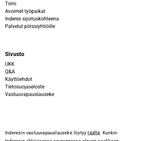
Tiimi
Avoimet työpaikat
Inderes sijoituskohteena
Palvelut pörssiyhtiöille
Sivusto
UKK
Q&A
Käyttöehdot
Tietosuojaseloste
Vastuuvapauslauseke
Inderesin vastuuvapauslauseke löytyy
täältä
. Kunkin