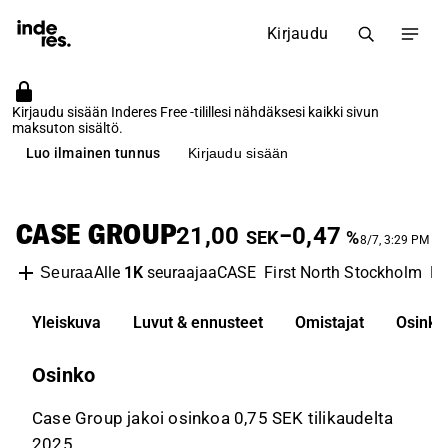
Kirjaudu
Kirjaudu sisään Inderes Free -tilillesi nähdäksesi kaikki sivun
maksuton sisältö.
Luo ilmainen tunnus
Kirjaudu sisään
CASE GROUP
21,00
−0,47
SEK
%
8/7, 3:29 PM
Alle
1K
seuraajaa
CASE
First North Stockholm
Fi
Seuraa
Yleiskuva
Luvut & ennusteet
Omistajat
Osinko
Osinko
Case Group jakoi osinkoa 0,75 SEK tilikaudelta
2025.