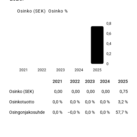
Osinko (SEK)
Osinko %
0,8
3,2
0,6
0,4
0,2
0
2021
2022
2023
2024
2025
2021
2022
2023
2024
2025
2021
2022
2023
2024
2025
Osinko (SEK)
0,00
0,00
0,00
0,00
0,75
Osinkotuotto
0,0 %
0,0 %
0,0 %
0,0 %
3,2 %
Osingonjakosuhde
0,0 %
−0,0 %
0,0 %
0,0 %
57,7 %