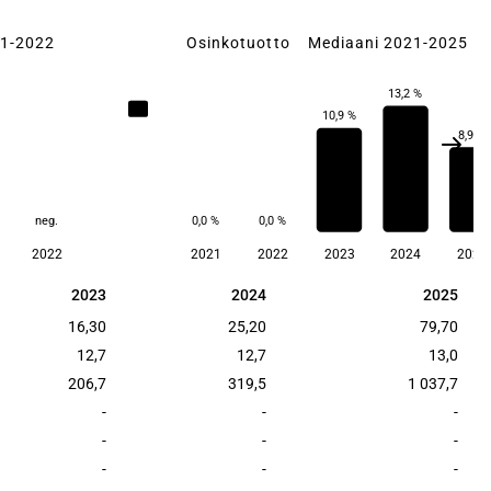
21-2022
Osinkotuotto
Mediaani 2021-2025
13,2 %
8,5
10,9 %
8,9 %
neg.
0,0 %
0,0 %
2022
2021
2022
2023
2024
2025
2023
2024
2025
2023
2024
2025
16,30
25,20
79,70
12,7
12,7
13,0
206,7
319,5
1 037,7
-
-
-
-
-
-
-
-
-