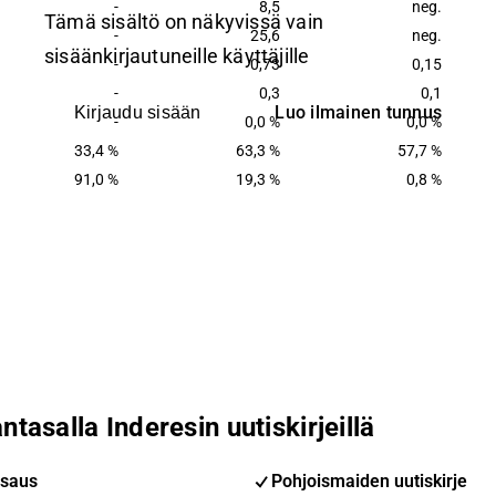
-
8,5
neg.
Tämä sisältö on näkyvissä vain
-
25,6
neg.
sisäänkirjautuneille käyttäjille
-
0,73
0,15
-
0,3
0,1
Luo ilmainen tunnus
Kirjaudu sisään
-
0,0 %
0,0 %
33,4 %
63,3 %
57,7 %
91,0 %
19,3 %
0,8 %
ntasalla Inderesin uutiskirjeillä
saus
Pohjoismaiden uutiskirje