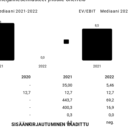
ediaani 2021-2022
EV/EBIT
Mediaani 20
3
8,5
0,2
0,0
21
2022
2021
2020
2021
2022
2020
2021
2022
-
35,00
5,46
12,7
12,7
12,7
-
443,7
69,2
-
400,3
16,9
-
0,3
0,0
-
4,3
neg.
SISÄÄNKIRJAUTUMINEN VAADITTU