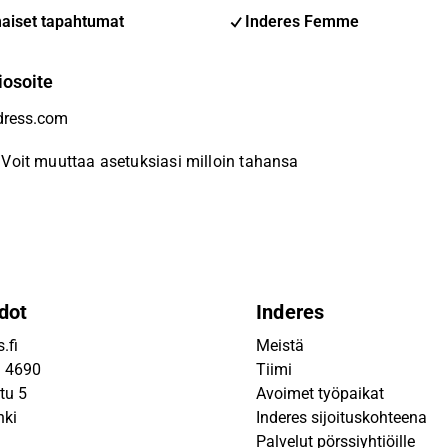
aiset tapahtumat
Inderes Femme
iosoite
Voit muuttaa asetuksiasi milloin tahansa
dot
Inderes
.fi
Meistä
9 4690
Tiimi
tu 5
Avoimet työpaikat
nki
Inderes sijoituskohteena
Palvelut pörssiyhtiöille