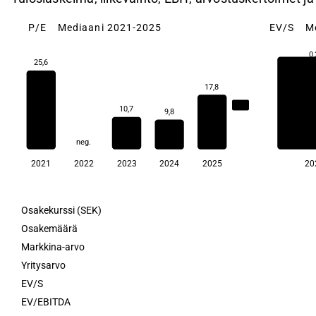
P/E
Mediaani 2021-2025
EV/S
M
0,
25,6
17,8
14,3
10,7
9,8
neg.
2021
2022
2023
2024
2025
20
Osakekurssi (SEK)
Osakemäärä
Markkina-arvo
Yritysarvo
EV/S
EV/EBITDA