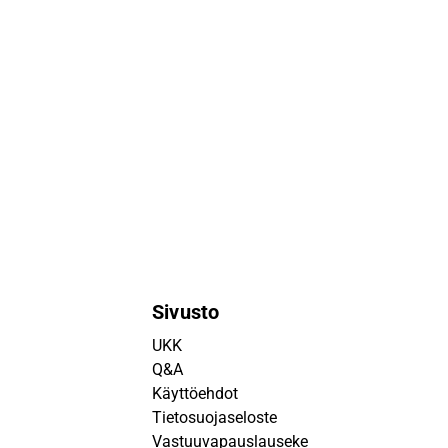
Sivusto
UKK
Q&A
Käyttöehdot
Tietosuojaseloste
Vastuuvapauslauseke