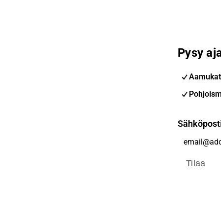
Pysy aja
Aamukat
Pohjoism
Sähköpost
Tilaa