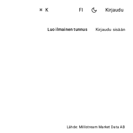
⌘ K
FI
Kirjaudu
Luo ilmainen tunnus
Kirjaudu sisään
Lähde: Millistream Market Data AB