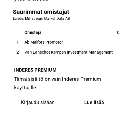
Suurimmat omistajat
Lähde: Millistream Market Data AB
Omistaja
Osuus
Omistaja
Osuus
1
Ab Malfors Promotor
33,0
2
Van Lanschot Kempen Investment Management
5,3
INDERES PREMIUM
Tämä sisältö on vain Inderes Premium -
käyttäjille.
Lue lisää
Kirjaudu sisään