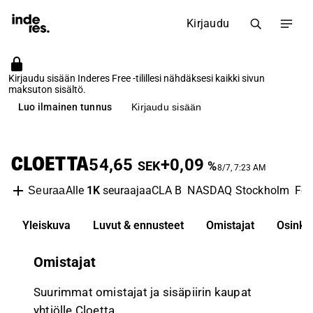
Kirjaudu
Kirjaudu sisään Inderes Free -tilillesi nähdäksesi kaikki sivun
maksuton sisältö.
Luo ilmainen tunnus
Kirjaudu sisään
CLOETTA
54,65
+0,09
SEK
%
8/7, 7:23 AM
Alle
1K
seuraajaa
CLA B
NASDAQ Stockholm
Foo
Seuraa
Yleiskuva
Luvut & ennusteet
Omistajat
Osinko
Omistajat
Suurimmat omistajat ja sisäpiirin kaupat
yhtiölle Cloetta