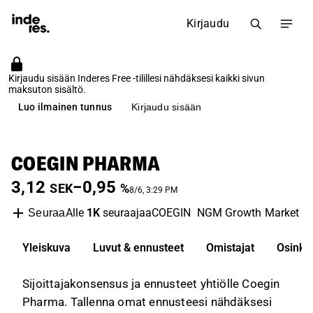
Kirjaudu
Kirjaudu sisään Inderes Free -tilillesi nähdäksesi kaikki sivun
maksuton sisältö.
Luo ilmainen tunnus
Kirjaudu sisään
COEGIN PHARMA
3,12
−0,95
SEK
%
8/6, 3:29 PM
Alle
1K
seuraajaa
COEGIN
NGM Growth Market
B
Seuraa
Yleiskuva
Luvut & ennusteet
Omistajat
Osinko
Sijoittajakonsensus ja ennusteet yhtiölle Coegin
Pharma. Tallenna omat ennusteesi nähdäksesi