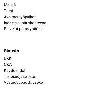
Meistä
Tiimi
Avoimet työpaikat
Inderes sijoituskohteena
Palvelut pörssiyhtiöille
Sivusto
UKK
Q&A
Käyttöehdot
Tietosuojaseloste
Vastuuvapauslauseke