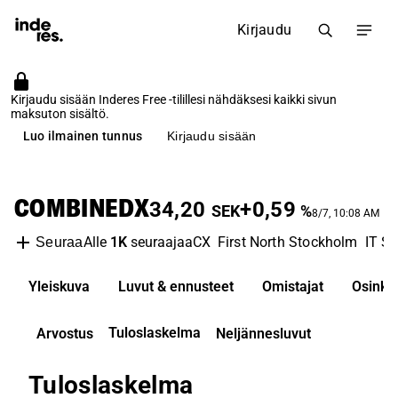
Kirjaudu
Kirjaudu sisään Inderes Free -tilillesi nähdäksesi kaikki sivun
maksuton sisältö.
Luo ilmainen tunnus
Kirjaudu sisään
COMBINEDX
34,20
+0,59
SEK
%
8/7, 10:08 AM
Alle
1K
seuraajaa
CX
First North Stockholm
IT Se
Seuraa
Yleiskuva
Luvut & ennusteet
Omistajat
Osinko
Tuloslaskelma
Arvostus
Neljännesluvut
Tuloslaskelma