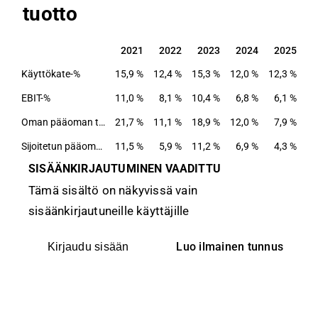
tuotto
2021
2022
2023
2024
2025
2021
2022
2023
2024
2025
Käyttökate-%
15,9 %
12,4 %
15,3 %
12,0 %
12,3 %
EBIT-%
11,0 %
8,1 %
10,4 %
6,8 %
6,1 %
Oman pääoman tuotto-%
21,7 %
11,1 %
18,9 %
12,0 %
7,9 %
Sijoitetun pääoman tuotto-%
11,5 %
5,9 %
11,2 %
6,9 %
4,3 %
SISÄÄNKIRJAUTUMINEN VAADITTU
Tämä sisältö on näkyvissä vain
sisäänkirjautuneille käyttäjille
Luo ilmainen tunnus
Kirjaudu sisään