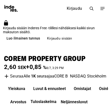
Kirjaudu
Kirjaudu sisään Inderes Free -tilillesi nähdäksesi kaikki sivun
maksuton sisältö.
Luo ilmainen tunnus
Kirjaudu sisään
COREM PROPERTY GROUP
2,60
+0,85
SEK
%
8/7, 3:29 PM
Alle
1K
seuraajaa
CORE B
NASDAQ Stockholm
R
Seuraa
Yleiskuva
Luvut & ennusteet
Omistajat
Osinko
Tuloslaskelma
Arvostus
Neljännesluvut