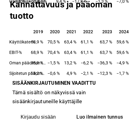
Osingonjakosuhde
7,0 %
−219,7 %
9,4 %
−17,8 %
−1,3 %
−7,0 %
Kannattavuus ja pääoman
tuotto
2019
2020
2021
2022
2023
2024
2019
2020
2021
2022
2023
2024
Käyttökate-%
68,9 %
70,5 %
63,4 %
61,1 %
63,7 %
59,6 %
EBIT-%
68,9 %
70,4 %
63,4 %
61,1 %
63,7 %
59,6 %
38,1 %
Oman pääoman tuotto-%
−1,5 %
13,2 %
−6,2 %
−36,3 %
−4,9 %
18,2 %
Sijoitetun pääoman tuotto-%
−0,6 %
4,9 %
−2,1 %
−12,3 %
−1,7 %
SISÄÄNKIRJAUTUMINEN VAADITTU
Tämä sisältö on näkyvissä vain
sisäänkirjautuneille käyttäjille
Luo ilmainen tunnus
Kirjaudu sisään