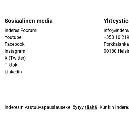
Sosiaalinen media
Yhteystie
Inderes Foorumi
info@inderes
Youtube
+358 10 21
Facebook
Porkkalanka
Instagram
00180 Helsi
X (Twitter)
Tiktok
Linkedin
Inderesin vastuuvapauslauseke löytyy
täältä
. Kunkin Indere
sivustolla.
© Inderes Oyj. Kaikki oikeudet pidätetään.