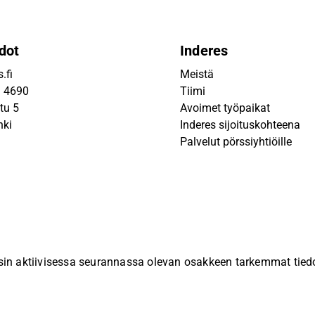
dot
Inderes
.fi
Meistä
9 4690
Tiimi
tu 5
Avoimet työpaikat
nki
Inderes sijoituskohteena
Palvelut pörssiyhtiöille
sin aktiivisessa seurannassa olevan osakkeen tarkemmat tiedot