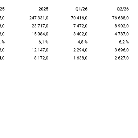
25
2025
Q1/26
Q2/26
25
2025
Q1/26
Q2/26
5,0
247 331,0
70 416,0
76 688,0
3,0
23 717,0
7 472,0
8 902,0
6,0
15 084,0
3 402,0
4 787,0
2 %
6,1 %
4,8 %
6,2 %
6,0
12 147,0
2 294,0
3 696,0
4,0
8 172,0
1 638,0
2 627,0