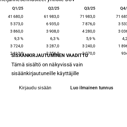
Q1/25
Q2/25
Q3/25
Q4/
Q1/25
Q2/25
Q3/25
Q4/
41 680,0
61 983,0
71 983,0
71 68
5 373,0
6 935,0
7 876,0
3 53
3 860,0
3 908,0
4 280,0
3 03
9,3 %
6,3 %
5,9 %
4,
3 724,0
3 287,0
3 240,0
1 89
2 812,0
2 356,0
2 070,0
93
SISÄÄNKIRJAUTUMINEN VAADITTU
Tämä sisältö on näkyvissä vain
sisäänkirjautuneille käyttäjille
Luo ilmainen tunnus
Kirjaudu sisään