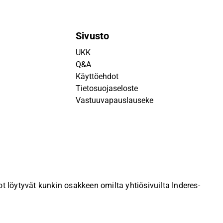
Sivusto
UKK
Q&A
Käyttöehdot
Tietosuojaseloste
Vastuuvapauslauseke
 löytyvät kunkin osakkeen omilta yhtiösivuilta Inderes-