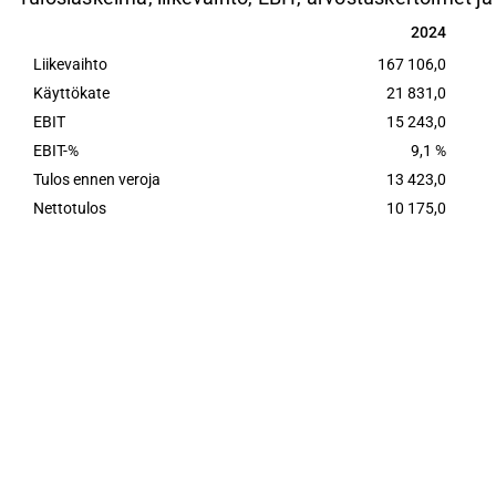
2024
2024
Liikevaihto
167 106,0
Käyttökate
21 831,0
EBIT
15 243,0
EBIT-%
9,1 %
Tulos ennen veroja
13 423,0
Nettotulos
10 175,0