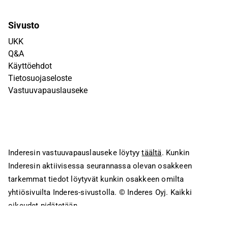
Sivusto
UKK
Q&A
Käyttöehdot
Tietosuojaseloste
Vastuuvapauslauseke
Inderesin vastuuvapauslauseke löytyy
täältä
. Kunkin
Inderesin aktiivisessa seurannassa olevan osakkeen
tarkemmat tiedot löytyvät kunkin osakkeen omilta
yhtiösivuilta Inderes-sivustolla.
© Inderes Oyj. Kaikki
oikeudet pidätetään.