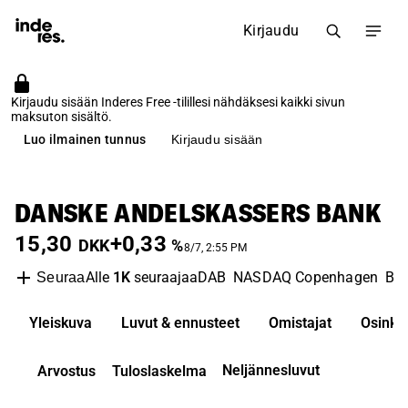
Kirjaudu
Kirjaudu sisään Inderes Free -tilillesi nähdäksesi kaikki sivun
maksuton sisältö.
Luo ilmainen tunnus
Kirjaudu sisään
DANSKE ANDELSKASSERS BANK
15,30
+0,33
DKK
%
8/7, 2:55 PM
Alle
1K
seuraajaa
DAB
NASDAQ Copenhagen
Ba
Seuraa
Yleiskuva
Luvut & ennusteet
Omistajat
Osinko
Neljännesluvut
Arvostus
Tuloslaskelma