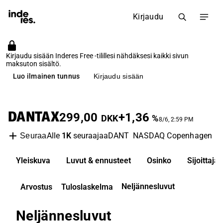
Kirjaudu
Kirjaudu sisään Inderes Free -tilillesi nähdäksesi kaikki sivun
maksuton sisältö.
Luo ilmainen tunnus
Kirjaudu sisään
DANTAX
299,00
+1,36
DKK
%
8/6, 2:59 PM
Alle
1K
seuraajaa
DANT
NASDAQ Copenhagen
H
Seuraa
Yleiskuva
Luvut & ennusteet
Osinko
Sijoittaj
Neljännesluvut
Arvostus
Tuloslaskelma
Neljännesluvut