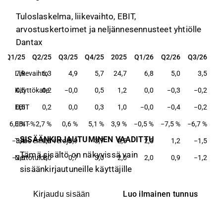
Tuloslaskelma, liikevaihto, EBIT,
arvostuskertoimet ja neljännesennusteet yhtiölle
Dantax
Q1/25
Q2/25
Q3/25
Q4/25
2025
Q1/26
Q2/26
Q3/26
Q1/25
Q2/25
Q3/25
Q4/25
2025
Q1/26
Q2/26
Q3/26
Liikevaihto
7,9
6,3
4,9
5,7
24,7
6,8
5,0
3,5
Käyttökate
0,5
0,2
−0,0
0,5
1,2
0,0
−0,3
−0,2
EBIT
0,5
0,2
0,0
0,3
1,0
−0,0
−0,4
−0,2
6,0 %
EBIT-%
2,7 %
0,6 %
5,1 %
3,9 %
−0,5 %
−7,5 %
−6,7 %
SISÄÄNKIRJAUTUMINEN VAADITTU
−3,4
Tulos ennen veroja
1,3
0,9
3,7
2,5
2,5
1,2
−1,5
Tämä sisältö on näkyvissä vain
−2,6
Nettotulos
1,0
0,7
3,0
2,0
2,0
0,9
−1,2
sisäänkirjautuneille käyttäjille
Luo ilmainen tunnus
Kirjaudu sisään