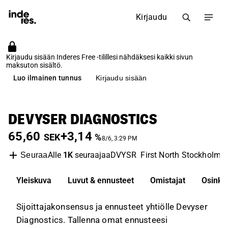
Kirjaudu
Kirjaudu sisään Inderes Free -tilillesi nähdäksesi kaikki sivun
maksuton sisältö.
Luo ilmainen tunnus
Kirjaudu sisään
DEVYSER DIAGNOSTICS
65,60
+3,14
SEK
%
8/6, 3:29 PM
Alle
1K
seuraajaa
DVYSR
First North Stockholm
Seuraa
Yleiskuva
Luvut & ennusteet
Omistajat
Osinko
Sijoittajakonsensus ja ennusteet yhtiölle Devyser
Diagnostics. Tallenna omat ennusteesi