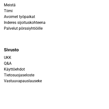
Meistä
Tiimi
Avoimet työpaikat
Inderes sijoituskohteena
Palvelut pörssiyhtiöille
Sivusto
UKK
Q&A
Käyttöehdot
Tietosuojaseloste
Vastuuvapauslauseke