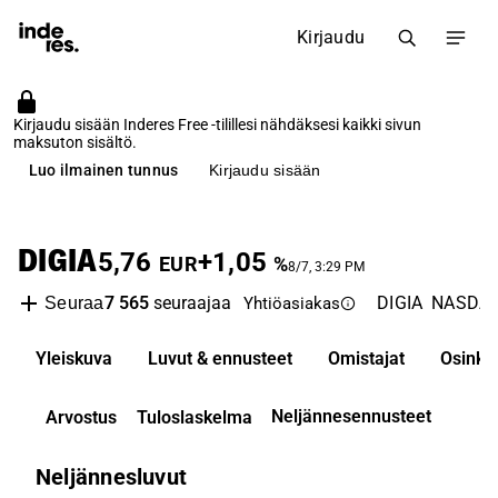
Kirjaudu
Kirjaudu sisään Inderes Free -tilillesi nähdäksesi kaikki sivun
maksuton sisältö.
Luo ilmainen tunnus
Kirjaudu sisään
DIGIA
5,76
+1,05
EUR
%
8/7, 3:29 PM
7 565
seuraajaa
DIGIA
NASDAQ 
Seuraa
Yhtiöasiakas
Yleiskuva
Luvut & ennusteet
Omistajat
Osinko
Neljännesennusteet
Arvostus
Tuloslaskelma
Neljännesluvut