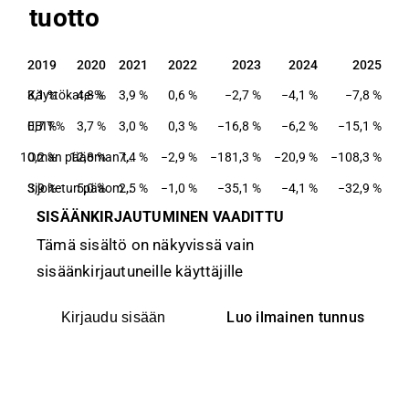
tuotto
2019
2020
2021
2022
2023
2024
2025
2019
2020
2021
2022
2023
2024
2025
Käyttökate-%
3,1 %
4,8 %
3,9 %
0,6 %
−2,7 %
−4,1 %
−7,8 %
EBIT-%
0,7 %
3,7 %
3,0 %
0,3 %
−16,8 %
−6,2 %
−15,1 %
10,2 %
12,8 %
7,4 %
Oman pääoman tuotto-%
−2,9 %
−181,3 %
−20,9 %
−108,3 %
3,9 %
5,0 %
2,5 %
Sijoitetun pääoman tuotto-%
−1,0 %
−35,1 %
−4,1 %
−32,9 %
SISÄÄNKIRJAUTUMINEN VAADITTU
Tämä sisältö on näkyvissä vain
sisäänkirjautuneille käyttäjille
Luo ilmainen tunnus
Kirjaudu sisään