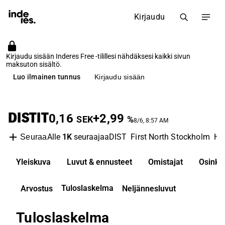
Kirjaudu
Kirjaudu sisään Inderes Free -tilillesi nähdäksesi kaikki sivun
maksuton sisältö.
Luo ilmainen tunnus
Kirjaudu sisään
DISTIT
0,16
+2,99
SEK
%
8/6, 8:57 AM
Alle
1K
seuraajaa
DIST
First North Stockholm
Ha
Seuraa
Yleiskuva
Luvut & ennusteet
Omistajat
Osinko
Tuloslaskelma
Arvostus
Neljännesluvut
Tuloslaskelma