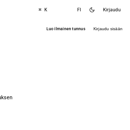
⌘ K
FI
Kirjaudu
Luo ilmainen tunnus
Kirjaudu sisään
suksen