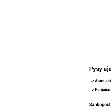
Pysy aja
Aamukat
Pohjoism
Sähköpost