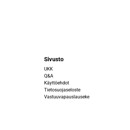
Sivusto
UKK
Q&A
Käyttöehdot
Tietosuojaseloste
Vastuuvapauslauseke