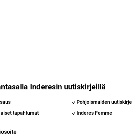
ntasalla Inderesin uutiskirjeillä
saus
Pohjoismaiden uutiskirje
aiset tapahtumat
Inderes Femme
iosoite