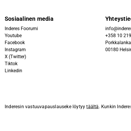
Sosiaalinen media
Yhteystie
Inderes Foorumi
info@inderes
Youtube
+358 10 21
Facebook
Porkkalanka
Instagram
00180 Helsi
X (Twitter)
Tiktok
Linkedin
Inderesin vastuuvapauslauseke löytyy
täältä
. Kunkin Indere
sivustolla.
© Inderes Oyj. Kaikki oikeudet pidätetään.