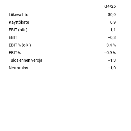
Q4/25
Q4/25
Liikevaihto
30,9
Käyttökate
0,9
EBIT (oik.)
1,1
EBIT
−0,3
EBIT-% (oik.)
3,4 %
EBIT-%
−0,9 %
Tulos ennen veroja
−1,3
Nettotulos
−1,0