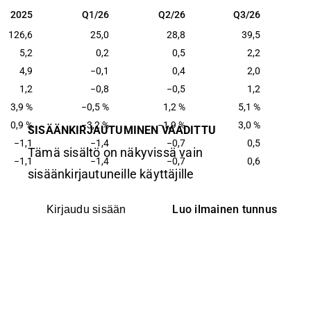
2025
Q1/26
Q2/26
Q3/26
2025
Q1/26
Q2/26
Q3/26
126,6
25,0
28,8
39,5
5,2
0,2
0,5
2,2
4,9
−0,1
0,4
2,0
1,2
−0,8
−0,5
1,2
3,9 %
−0,5 %
1,2 %
5,1 %
0,9 %
−3,2 %
−1,9 %
3,0 %
SISÄÄNKIRJAUTUMINEN VAADITTU
−1,1
−1,4
−0,7
0,5
Tämä sisältö on näkyvissä vain
−1,1
−1,4
−0,7
0,6
sisäänkirjautuneille käyttäjille
Luo ilmainen tunnus
Kirjaudu sisään