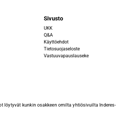
Sivusto
UKK
Q&A
Käyttöehdot
Tietosuojaseloste
Vastuuvapauslauseke
 löytyvät kunkin osakkeen omilta yhtiösivuilta Inderes-