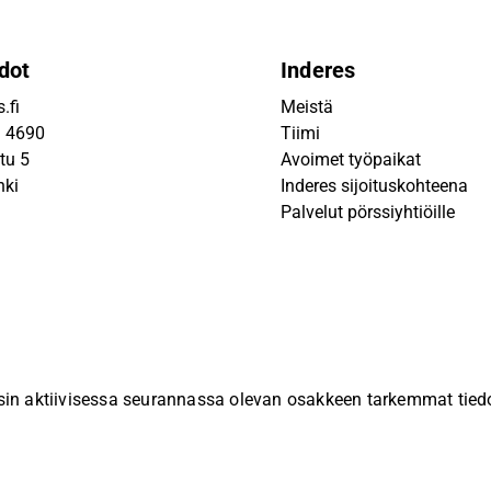
dot
Inderes
.fi
Meistä
9 4690
Tiimi
tu 5
Avoimet työpaikat
nki
Inderes sijoituskohteena
Palvelut pörssiyhtiöille
sin aktiivisessa seurannassa olevan osakkeen tarkemmat tiedot