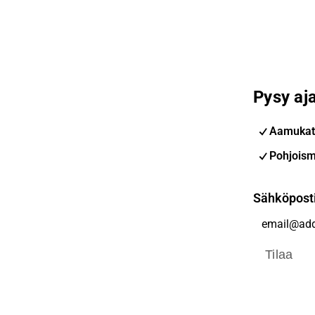
Pysy aja
Aamukat
Pohjoism
Sähköpost
Tilaa