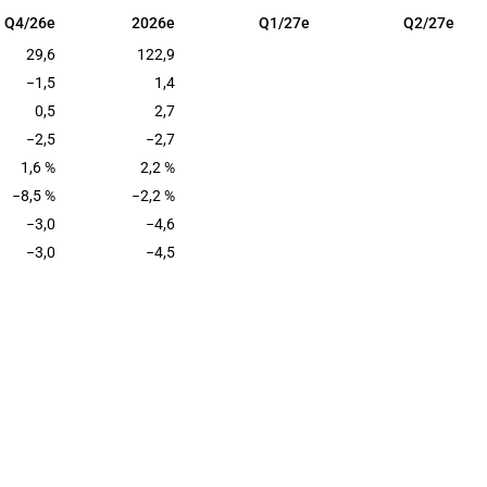
Q4/26e
2026e
Q1/27e
Q2/27e
Q4/26e
2026e
Q1/27e
Q2/27e
29,6
122,9
−1,5
1,4
0,5
2,7
−2,5
−2,7
1,6 %
2,2 %
−8,5 %
−2,2 %
−3,0
−4,6
−3,0
−4,5