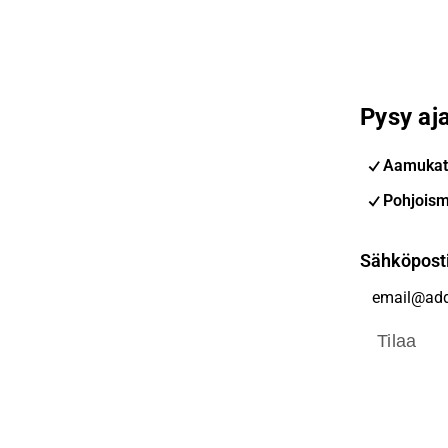
Pysy aja
Aamukat
Pohjoism
Sähköpost
Tilaa