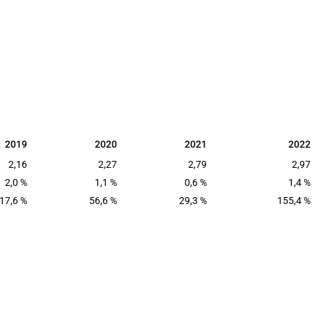
2019
2020
2021
2022
2019
2020
2021
2022
2,16
2,27
2,79
2,97
2,0 %
1,1 %
0,6 %
1,4 %
17,6 %
56,6 %
29,3 %
155,4 %