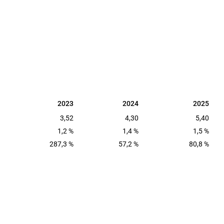
2023
2024
2025
2023
2024
2025
3,52
4,30
5,40
1,2 %
1,4 %
1,5 %
287,3 %
57,2 %
80,8 %