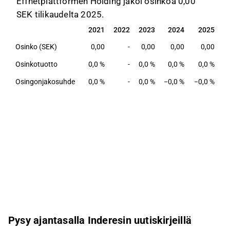
Effnetplattformen Holding jakoi osinkoa 0,00
SEK tilikaudelta 2025.
2021
2022
2023
2024
2025
2021
2022
2023
2024
2025
Osinko (SEK)
0,00
-
0,00
0,00
0,00
Osinkotuotto
0,0 %
-
0,0 %
0,0 %
0,0 %
Osingonjakosuhde
0,0 %
-
0,0 %
−0,0 %
−0,0 %
Pysy ajantasalla Inderesin uutiskirjeillä