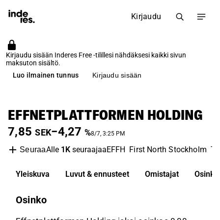
Kirjaudu
Kirjaudu sisään Inderes Free -tilillesi nähdäksesi kaikki sivun
maksuton sisältö.
Luo ilmainen tunnus
Kirjaudu sisään
EFFNETPLATTFORMEN HOLDING
7,85
−4,27
SEK
%
8/7, 3:25 PM
Alle
1K
seuraajaa
EFFH
First North Stockholm
Te
Seuraa
Yleiskuva
Luvut & ennusteet
Omistajat
Osinko
Osinko