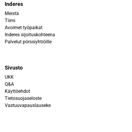
Inderes
Meistä
Tiimi
Avoimet työpaikat
Inderes sijoituskohteena
Palvelut pörssiyhtiöille
Sivusto
UKK
Q&A
Käyttöehdot
Tietosuojaseloste
Vastuuvapauslauseke