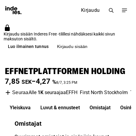
Kirjaudu
Kirjaudu sisään Inderes Free -tilillesi nähdäksesi kaikki sivun
maksuton sisältö.
Luo ilmainen tunnus
Kirjaudu sisään
EFFNETPLATTFORMEN HOLDING
7,85
−4,27
SEK
%
8/7, 3:25 PM
Alle
1K
seuraajaa
EFFH
First North Stockholm
Te
Seuraa
Yleiskuva
Luvut & ennusteet
Omistajat
Osinko
Omistajat