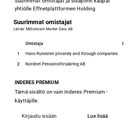
Suurimmat omistajat ja sisäpiirin kaupat
yhtiölle Effnetplattformen Holding
Suurimmat omistajat
Lähde: Millistream Market Data AB
Omistaja
Osuus
Omistaja
Osuus
1
Hans Runesten privately and through companies
19,0
2
Nordnet Pensionsförsäkring AB
13,6
INDERES PREMIUM
Tämä sisältö on vain Inderes Premium -
käyttäjille.
Lue lisää
Kirjaudu sisään